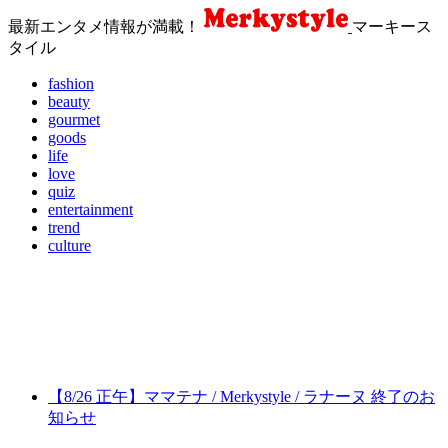
最新エンタメ情報が満載！
マーキース
タイル
fashion
beauty
gourmet
goods
life
love
quiz
entertainment
trend
culture
【8/26 正午】ママテナ / Merkystyle / ラナーヌ 終了のお
知らせ