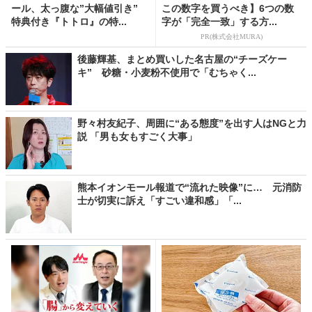
ール、太っ腹な”大幅値引き”
この数字を買うべき】6つの数
特典付き『トトロ』の特...
字が「完全一致」する方...
PR(株式会社MURA)
後藤輝基、まとめ買いした名古屋の“チーズケー
キ” 砂糖・小麦粉不使用で「むちゃく...
野々村友紀子、周囲に“ある態度”を出す人はNGと力
説 「男も女もすごく大事」
熊本イオンモール報道で“流れた映像”に… 元消防
士が切実に訴え「すごい違和感」「...