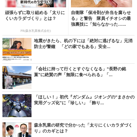
頑張らずに取り組める「太りに
自衛隊「保冷剤が弁当を腐らせ
くいカラダづくり」とは？
る」と警告 隊員イチオシの最
強裏技に「知らなかった…...
PR(森永乳業株式会社)
地震がきたら、机の下には「絶対に逃げるな」元消
防士が警鐘 「どの家でもある」安全...
「会社に持って行くとすぐなくなる」“長野の銘
菓”に絶賛の声「無限に食べられる」「...
「ほしい！」初代『ガンダム』ジオングの“まさかの
実用グッズ化”に「珍しい」「飾り...
森永乳業の研究で分かった「太りにくいカラダづく
り」のカギとは？