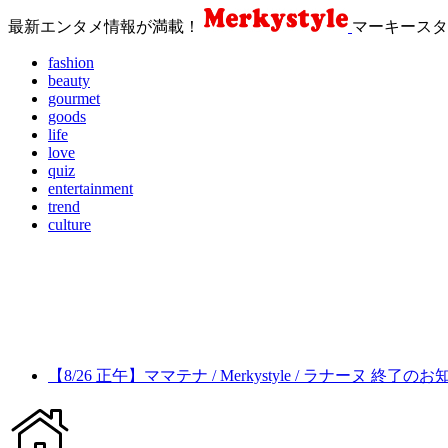
最新エンタメ情報が満載！
マーキースタ
fashion
beauty
gourmet
goods
life
love
quiz
entertainment
trend
culture
【8/26 正午】ママテナ / Merkystyle / ラナーヌ 終了の