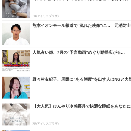
PR(アイリスプラザ)
熊本イオンモール報道で“流れた映像”に… 元消防士
人気占い師、7月の“予言動画”めぐり動揺広がる… 「
野々村友紀子、周囲に“ある態度”を出す人はNGと力
【大人気】ひんやり冷感寝具で快適な睡眠をあなたに
PR(アイリスプラザ)