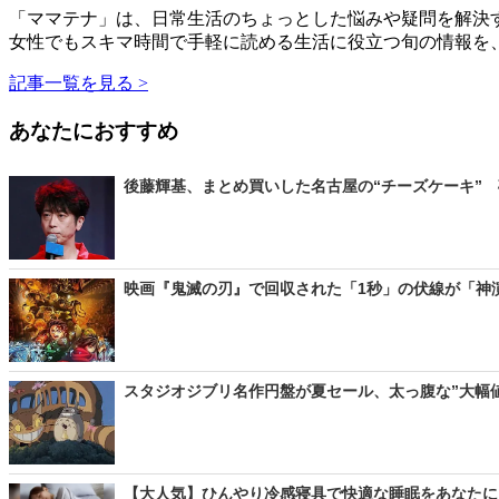
「ママテナ」は、日常生活のちょっとした悩みや疑問を解決す
女性でもスキマ時間で手軽に読める生活に役立つ旬の情報を
記事一覧を見る >
あなたにおすすめ
後藤輝基、まとめ買いした名古屋の“チーズケーキ” 
映画『鬼滅の刃』で回収された「1秒」の伏線が「神演出」？
スタジオジブリ名作円盤が夏セール、太っ腹な”大幅値
【大人気】ひんやり冷感寝具で快適な睡眠をあなたに