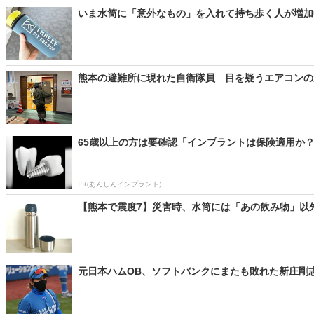
いま水筒に「意外なもの」を入れて持ち歩く人が増加中
熊本の避難所に現れた自衛隊員 目を疑うエアコンの運
65歳以上の方は要確認「インプラントは保険適用か？
PR(あんしんインプラント)
【熊本で震度7】災害時、水筒には「あの飲み物」以外い
元日本ハムOB、ソフトバンクにまたも敗れた新庄剛志監