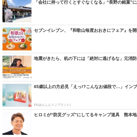
「会社に持って行くとすぐなくなる」“長野の銘菓”に
セブンイレブン、『和歌山毎度おおきにフェア』を開催
地震がきたら、机の下には「絶対に逃げるな」元消防士
65歳以上の方必見「えっ!?こんなお値段で…」インプ
PR(あんしんインプラント)
ヒロミが“防災グッズ”にしてるキャンプ道具 熊本地震