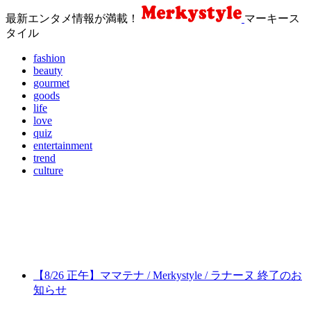
最新エンタメ情報が満載！
マーキース
タイル
fashion
beauty
gourmet
goods
life
love
quiz
entertainment
trend
culture
【8/26 正午】ママテナ / Merkystyle / ラナーヌ 終了のお
知らせ