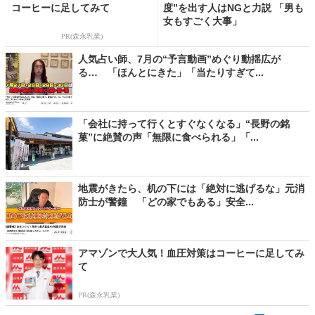
コーヒーに足してみて
度”を出す人はNGと力説 「男も
女もすごく大事」
PR(森永乳業)
人気占い師、7月の“予言動画”めぐり動揺広が
る… 「ほんとにきた」「当たりすぎて...
「会社に持って行くとすぐなくなる」“長野の銘
菓”に絶賛の声「無限に食べられる」「...
地震がきたら、机の下には「絶対に逃げるな」元消
防士が警鐘 「どの家でもある」安全...
アマゾンで大人気！血圧対策はコーヒーに足してみ
て
PR(森永乳業)