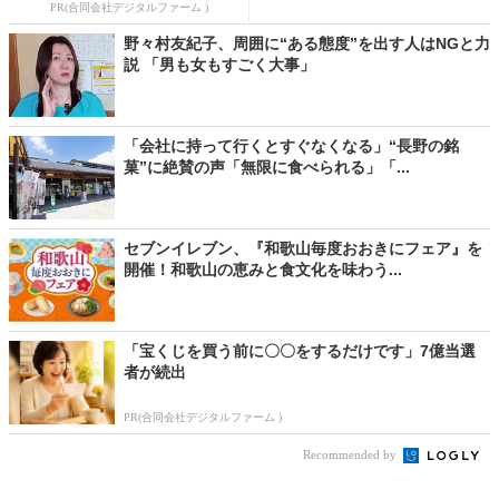
PR(合同会社デジタルファーム )
野々村友紀子、周囲に“ある態度”を出す人はNGと力
説 「男も女もすごく大事」
「会社に持って行くとすぐなくなる」“長野の銘
菓”に絶賛の声「無限に食べられる」「...
セブンイレブン、『和歌山毎度おおきにフェア』を
開催！和歌山の恵みと食文化を味わう...
「宝くじを買う前に〇〇をするだけです」7億当選
者が続出
PR(合同会社デジタルファーム )
Recommended by