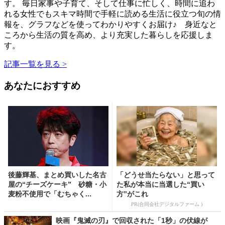
す。 毎日家事や子育て、そして仕事に忙しく、時間に追わ
れる女性でもスキマ時間で手軽に読める生活に役立つ旬の情
報を、グラフなどを使ってわかりやすくお届け♪ 身近なと
ころから生活の質を高め、より充実した暮らしを応援しま
す。
記事一覧を見る >
あなたにおすすめ
後藤輝基、まとめ買いした名古
「どうせ当たらない」と思って
屋の“チーズケーキ” 砂糖・小
た私が本当に当選した“買い
麦粉不使用で「むちゃく...
方”がこれ
PR(合同会社デジタルファーム )
映画『鬼滅の刃』で回収された「1秒」の伏線が