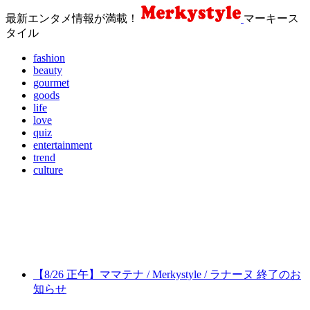
最新エンタメ情報が満載！
マーキース
タイル
fashion
beauty
gourmet
goods
life
love
quiz
entertainment
trend
culture
【8/26 正午】ママテナ / Merkystyle / ラナーヌ 終了のお
知らせ