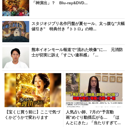
「神演出」？ Blu-ray&DVD...
スタジオジブリ名作円盤が夏セール、太っ腹な”大幅
値引き” 特典付き『トトロ』の特...
熊本イオンモール報道で“流れた映像”に… 元消防
士が切実に訴え「すごい違和感」「...
【宝くじ買う前に】ここで気づ
人気占い師、7月の“予言動
くかどうかで変わります
画”めぐり動揺広がる… 「ほ
んとにきた」「当たりすぎて...