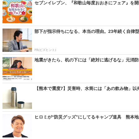
セブンイレブン、『和歌山毎度おおきにフェア』を開催
部下が指示待ちになる、本当の理由。23年続く自律
PR(ビズヒント)
地震がきたら、机の下には「絶対に逃げるな」元消防士
【熊本で震度7】災害時、水筒には「あの飲み物」以外い
ヒロミが“防災グッズ”にしてるキャンプ道具 熊本地震