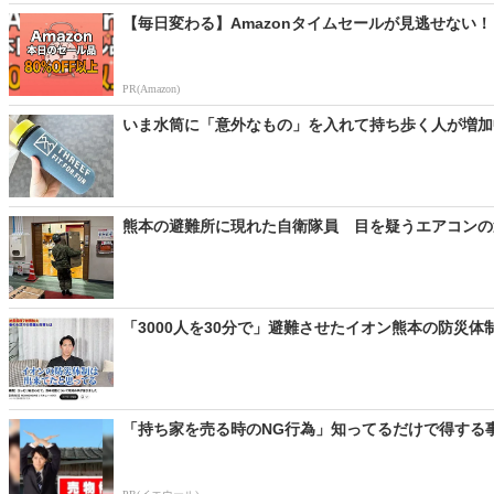
【毎日変わる】Amazonタイムセールが見逃せない！
PR(Amazon)
いま水筒に「意外なもの」を入れて持ち歩く人が増加中
熊本の避難所に現れた自衛隊員 目を疑うエアコンの運
「3000人を30分で」避難させたイオン熊本の防災体制
「持ち家を売る時のNG行為」知ってるだけで得する