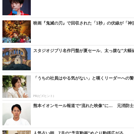
映画『鬼滅の刃』で回収された「1秒」の伏線が「神演出」？
スタジオジブリ名作円盤が夏セール、太っ腹な”大幅値
「うちの社員はやる気がない」と嘆くリーダーへの警鐘
PR(ビズヒント)
熊本イオンモール報道で“流れた映像”に… 元消防士
人気占い師、7月の“予言動画”めぐり動揺広がる… 「