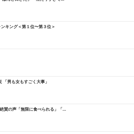
ランキング＜第１位〜第３位＞
説 「男も女もすごく大事」
絶賛の声「無限に食べられる」「...