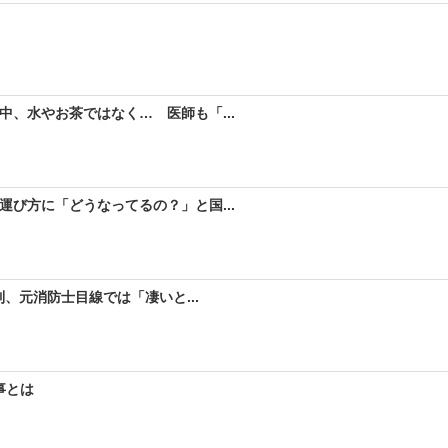
、水やお茶ではなく… 医師も「...
び方に「どうなってるの？」と国...
、元消防士目線では「凄いと...
事とは