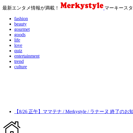
最新エンタメ情報が満載！
マーキースタ
fashion
beauty
gourmet
goods
life
love
quiz
entertainment
trend
culture
【8/26 正午】ママテナ / Merkystyle / ラナーヌ 終了の