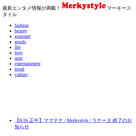
最新エンタメ情報が満載！
マーキース
タイル
fashion
beauty
gourmet
goods
life
love
quiz
entertainment
trend
culture
【8/26 正午】ママテナ / Merkystyle / ラナーヌ 終了のお
知らせ