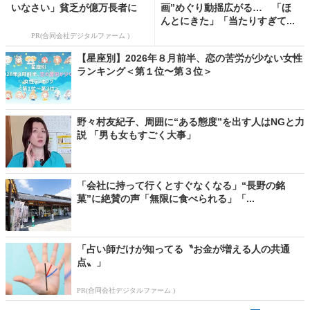
いなさい」貧乏が億万長者に
画”めぐり動揺広がる… 「ほ
んとにきた」「当たりすぎて...
PR(合同会社デジタルファーム )
【星座別】2026年８月前半、恋の苦労が少ない女性
ランキング＜第１位〜第３位＞
野々村友紀子、周囲に“ある態度”を出す人はNGと力
説 「男も女もすごく大事」
「会社に持って行くとすぐなくなる」“長野の銘
菓”に絶賛の声「無限に食べられる」「...
「占い師だけが知ってる〝お金が増える人の共通
点〟」
PR(合同会社デジタルファーム )