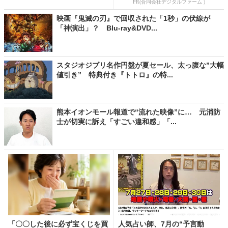
PR(合同会社デジタルファーム )
映画『鬼滅の刃』で回収された「1秒」の伏線が
「神演出」？ Blu-ray&DVD...
スタジオジブリ名作円盤が夏セール、太っ腹な”大幅
値引き” 特典付き『トトロ』の特...
熊本イオンモール報道で“流れた映像”に… 元消防
士が切実に訴え「すごい違和感」「...
「〇〇した後に必ず宝くじを買
人気占い師、7月の“予言動