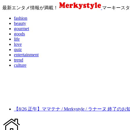
最新エンタメ情報が満載！
マーキースタ
fashion
beauty
gourmet
goods
life
love
quiz
entertainment
trend
culture
【8/26 正午】ママテナ / Merkystyle / ラナーヌ 終了の