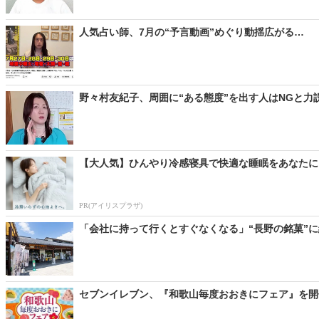
人気占い師、7月の“予言動画”めぐり動揺広がる… 「
野々村友紀子、周囲に“ある態度”を出す人はNGと力
【大人気】ひんやり冷感寝具で快適な睡眠をあなたに
PR(アイリスプラザ)
「会社に持って行くとすぐなくなる」“長野の銘菓”に
セブンイレブン、『和歌山毎度おおきにフェア』を開催