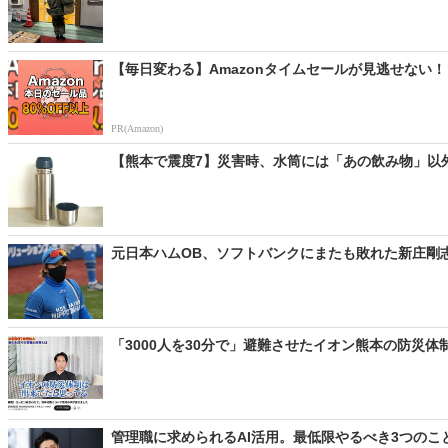
【毎日変わる】Amazonタイムセールが見逃せない！
PR(Amazon)
【熊本で震度7】災害時、水筒には「あの飲み物」以外い
元日本ハムOB、ソフトバンクにまたも敗れた新庄剛志監
「3000人を30分で」避難させたイオン熊本の防災体制
管理職に求められるAI活用。最低限やるべき3つのこ