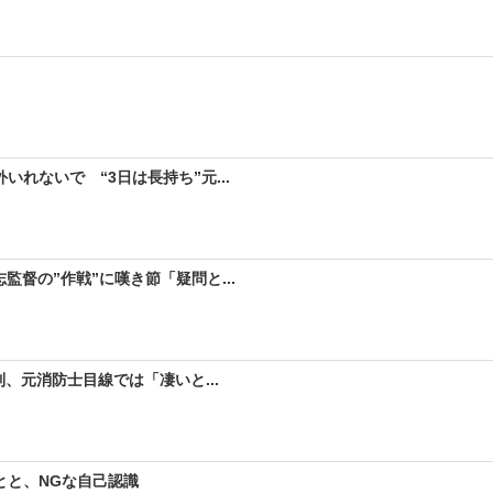
れないで “3日は長持ち”元...
督の”作戦”に嘆き節「疑問と...
、元消防士目線では「凄いと...
とと、NGな自己認識