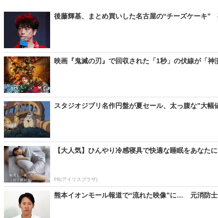
後藤輝基、まとめ買いした名古屋の“チーズケーキ” 
映画『鬼滅の刃』で回収された「1秒」の伏線が「神演出」？
スタジオジブリ名作円盤が夏セール、太っ腹な”大幅値
【大人気】ひんやり冷感寝具で快適な睡眠をあなたに
PR(アイリスプラザ)
熊本イオンモール報道で“流れた映像”に… 元消防士