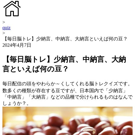
>
quiz
>
【毎日脳トレ】少納言、中納言、大納言といえば何の豆？
2024年4月7日
【毎日脳トレ】少納言、中納言、大納
言といえば何の豆？
毎日配信の頭をやわらか～くしてくれる脳トレクイズです。
数多くの種類が存在する豆ですが、日本国内で「少納言」
「中納言」「大納言」などの品種で分けられるものはなんで
しょうか？。