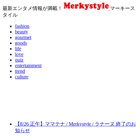
最新エンタメ情報が満載！
マーキース
タイル
fashion
beauty
gourmet
goods
life
love
quiz
entertainment
trend
culture
【8/26 正午】ママテナ / Merkystyle / ラナーヌ 終了のお
知らせ