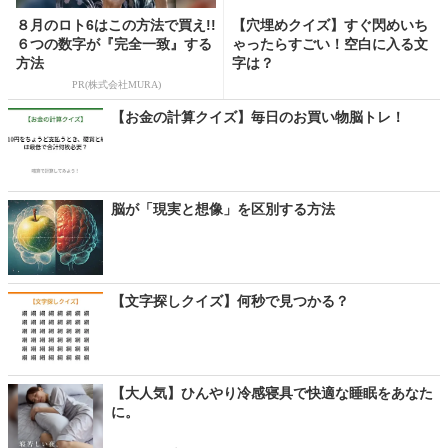
８月のロト6はこの方法で買え!!
【穴埋めクイズ】すぐ閃めいち
６つの数字が『完全一致』する
ゃったらすごい！空白に入る文
方法
字は？
PR(株式会社MURA)
【お金の計算クイズ】毎日のお買い物脳トレ！
脳が「現実と想像」を区別する方法
【文字探しクイズ】何秒で見つかる？
【大人気】ひんやり冷感寝具で快適な睡眠をあなた
に。