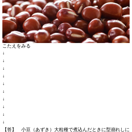
こたえをみる
↓
↓
↓
↓
↓
↓
↓
↓
↓
↓
【答】 小豆（あずき）大粒種で煮込んだときに型崩れしに