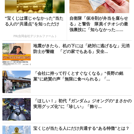
“宝くじは運じゃなかった”当た
自衛隊「保冷剤が弁当を腐らせ
る人の“共通点”を知っただけ
る」と警告 隊員イチオシの最
強裏技に「知らなかった…...
PR(合同会社デジタルファーム )
地震がきたら、机の下には「絶対に逃げるな」元消
防士が警鐘 「どの家でもある」安全...
「会社に持って行くとすぐなくなる」“長野の銘
菓”に絶賛の声「無限に食べられる」「...
「ほしい！」初代『ガンダム』ジオングの“まさかの
実用グッズ化”に「珍しい」「飾り...
宝くじが当たる人にだけ共通する“ある特徴”とは？