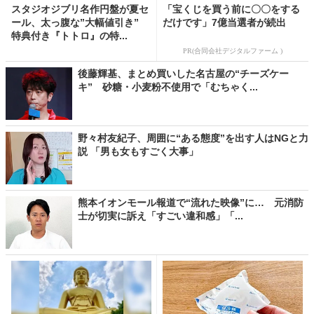
スタジオジブリ名作円盤が夏セ
「宝くじを買う前に〇〇をする
ール、太っ腹な”大幅値引き”
だけです」7億当選者が続出
特典付き『トトロ』の特...
PR(合同会社デジタルファーム )
後藤輝基、まとめ買いした名古屋の“チーズケー
キ” 砂糖・小麦粉不使用で「むちゃく...
野々村友紀子、周囲に“ある態度”を出す人はNGと力
説 「男も女もすごく大事」
熊本イオンモール報道で“流れた映像”に… 元消防
士が切実に訴え「すごい違和感」「...