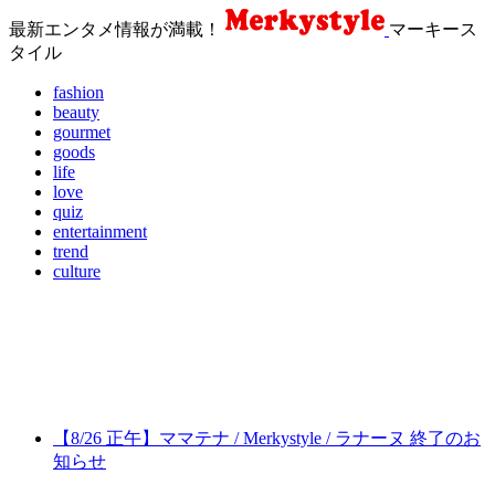
最新エンタメ情報が満載！
マーキース
タイル
fashion
beauty
gourmet
goods
life
love
quiz
entertainment
trend
culture
【8/26 正午】ママテナ / Merkystyle / ラナーヌ 終了のお
知らせ