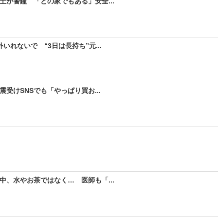
が警鐘 「どの家でもある」安全...
れないで “3日は長持ち”元...
受けSNSでも「やっぱり買お...
、水やお茶ではなく… 医師も「...