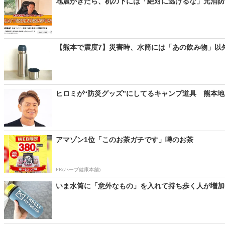
地震がきたら、机の下には「絶対に逃げるな」元消防士
【熊本で震度7】災害時、水筒には「あの飲み物」以外い
ヒロミが“防災グッズ”にしてるキャンプ道具 熊本地震
アマゾン1位「このお茶ガチです」噂のお茶
PR(ハーブ健康本舗)
いま水筒に「意外なもの」を入れて持ち歩く人が増加中