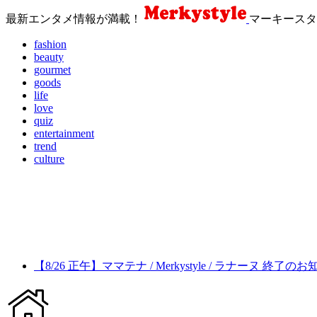
最新エンタメ情報が満載！
マーキースタ
fashion
beauty
gourmet
goods
life
love
quiz
entertainment
trend
culture
【8/26 正午】ママテナ / Merkystyle / ラナーヌ 終了の