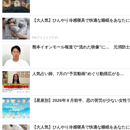
【大人気】ひんやり冷感寝具で快適な睡眠をあなたに
PR(アイリスプラザ)
熊本イオンモール報道で“流れた映像”に… 元消防士
人気占い師、7月の“予言動画”めぐり動揺広がる… 「
【星座別】2026年８月前半、恋の苦労が少ない女性
【大人気】ひんやり冷感寝具で快適な睡眠をあなたに