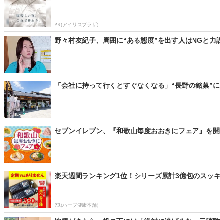
PR(アイリスプラザ)
野々村友紀子、周囲に“ある態度”を出す人はNGと力
「会社に持って行くとすぐなくなる」“長野の銘菓”に
セブンイレブン、『和歌山毎度おおきにフェア』を開催
楽天週間ランキング1位！シリーズ累計3億包のスッキ
PR(ハーブ健康本舗)