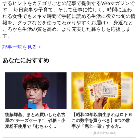
するヒントをカテゴリごとの記事で提供するWebマガジンで
す。 毎日家事や子育て、そして仕事に忙しく、時間に追わ
れる女性でもスキマ時間で手軽に読める生活に役立つ旬の情
報を、グラフなどを使ってわかりやすくお届け♪ 身近なと
ころから生活の質を高め、より充実した暮らしを応援しま
す。
記事一覧を見る >
あなたにおすすめ
後藤輝基、まとめ買いした名古
【昭和43年以前生まれはロト６
屋の“チーズケーキ” 砂糖・小
この数字を買うべき】6つの数
麦粉不使用で「むちゃく...
字が「完全一致」する方...
PR(株式会社MURA)