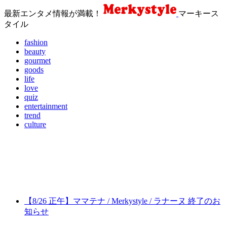
最新エンタメ情報が満載！
マーキース
タイル
fashion
beauty
gourmet
goods
life
love
quiz
entertainment
trend
culture
【8/26 正午】ママテナ / Merkystyle / ラナーヌ 終了のお
知らせ