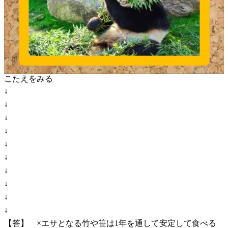
こたえをみる
↓
↓
↓
↓
↓
↓
↓
↓
↓
↓
【答】 ×エサとなる竹や笹は1年を通して安定して食べる