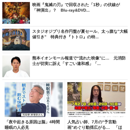
映画『鬼滅の刃』で回収された「1秒」の伏線が
「神演出」？ Blu-ray&DVD...
スタジオジブリ名作円盤が夏セール、太っ腹な”大幅
値引き” 特典付き『トトロ』の特...
熊本イオンモール報道で“流れた映像”に… 元消防
士が切実に訴え「すごい違和感」「...
「夜中起きる原因は脳」4時間
人気占い師、7月の“予言動
睡眠の人必見
画”めぐり動揺広がる… 「ほ