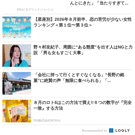
んとにきた」「当たりすぎて...
PR(ビタブリッドジャパン)
【星座別】2026年８月前半、恋の苦労が少ない女性
ランキング＜第１位〜第３位＞
野々村友紀子、周囲に“ある態度”を出す人はNGと力
説 「男も女もすごく大事」
「会社に持って行くとすぐなくなる」“長野の銘
菓”に絶賛の声「無限に食べられる」「...
８月のロト6はこの方法で買え!!６つの数字が『完全
一致』する方法
PR(株式会社MURA)
Recommended by