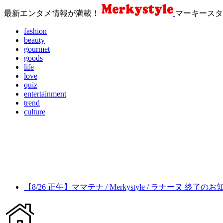
最新エンタメ情報が満載！
マーキースタ
fashion
beauty
gourmet
goods
life
love
quiz
entertainment
trend
culture
【8/26 正午】ママテナ / Merkystyle / ラナーヌ 終了の