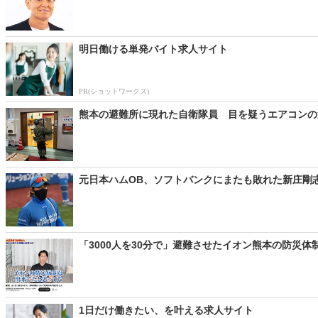
明日働ける単発バイト求人サイト
PR(ショットワークス)
熊本の避難所に現れた自衛隊員 目を疑うエアコンの運
元日本ハムOB、ソフトバンクにまたも敗れた新庄剛志監
「3000人を30分で」避難させたイオン熊本の防災体制
1日だけ働きたい、を叶える求人サイト