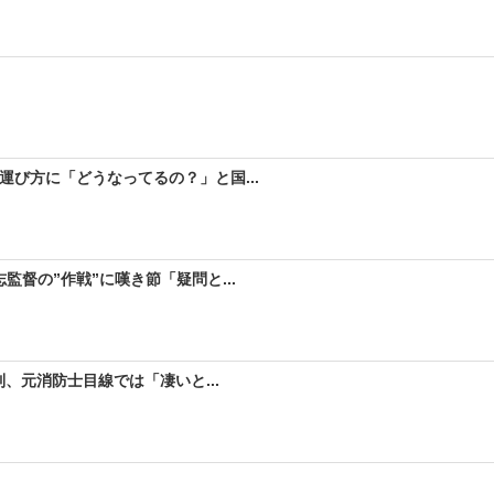
び方に「どうなってるの？」と国...
督の”作戦”に嘆き節「疑問と...
、元消防士目線では「凄いと...