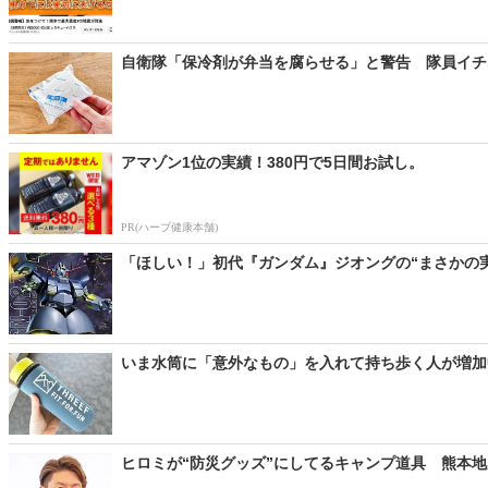
自衛隊「保冷剤が弁当を腐らせる」と警告 隊員イチオ
アマゾン1位の実績！380円で5日間お試し。
PR(ハーブ健康本舗)
「ほしい！」初代『ガンダム』ジオングの“まさかの実
いま水筒に「意外なもの」を入れて持ち歩く人が増加中
ヒロミが“防災グッズ”にしてるキャンプ道具 熊本地震