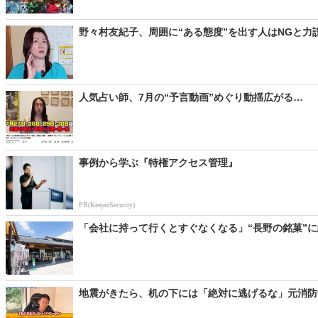
野々村友紀子、周囲に“ある態度”を出す人はNGと力
人気占い師、7月の“予言動画”めぐり動揺広がる… 「
事例から学ぶ『特権アクセス管理』
PR(KeeperSecurity)
「会社に持って行くとすぐなくなる」“長野の銘菓”に
地震がきたら、机の下には「絶対に逃げるな」元消防士