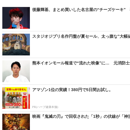
後藤輝基、まとめ買いした名古屋の“チーズケーキ” 
スタジオジブリ名作円盤が夏セール、太っ腹な”大幅値
熊本イオンモール報道で“流れた映像”に… 元消防士
アマゾン1位の実績！380円で5日間お試し。
PR(ハーブ健康本舗)
映画『鬼滅の刃』で回収された「1秒」の伏線が「神演出」？