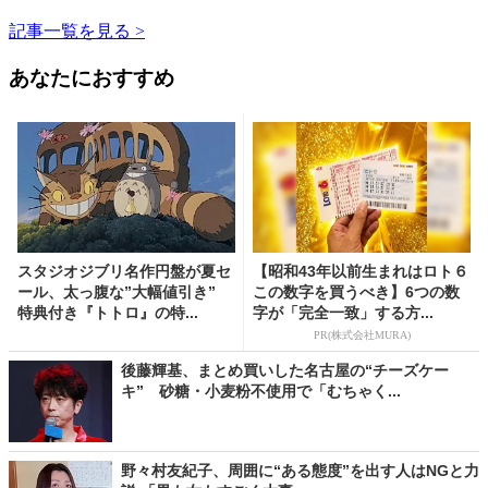
記事一覧を見る >
あなたにおすすめ
スタジオジブリ名作円盤が夏セ
【昭和43年以前生まれはロト６
ール、太っ腹な”大幅値引き”
この数字を買うべき】6つの数
特典付き『トトロ』の特...
字が「完全一致」する方...
PR(株式会社MURA)
後藤輝基、まとめ買いした名古屋の“チーズケー
キ” 砂糖・小麦粉不使用で「むちゃく...
野々村友紀子、周囲に“ある態度”を出す人はNGと力