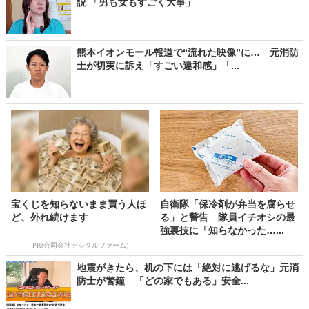
説 「男も女もすごく大事」
熊本イオンモール報道で“流れた映像”に… 元消防
士が切実に訴え「すごい違和感」「...
宝くじを知らないまま買う人ほ
自衛隊「保冷剤が弁当を腐らせ
ど、外れ続けます
る」と警告 隊員イチオシの最
強裏技に「知らなかった…...
PR(合同会社デジタルファーム)
地震がきたら、机の下には「絶対に逃げるな」元消
防士が警鐘 「どの家でもある」安全...