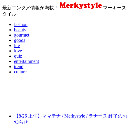
最新エンタメ情報が満載！
マーキース
タイル
fashion
beauty
gourmet
goods
life
love
quiz
entertainment
trend
culture
【8/26 正午】ママテナ / Merkystyle / ラナーヌ 終了のお
知らせ