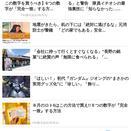
この数字を買うべき】6つの数
る」と警告 隊員イチオシの最
字が「完全一致」する方...
強裏技に「知らなかった…...
PR(株式会社MURA)
地震がきたら、机の下には「絶対に逃げるな」元消
防士が警鐘 「どの家でもある」安全...
「会社に持って行くとすぐなくなる」“長野の銘
菓”に絶賛の声「無限に食べられる」「...
「ほしい！」初代『ガンダム』ジオングの“まさかの
実用グッズ化”に「珍しい」「飾り...
８月のロト6はこの方法で買え!!６つの数字が『完全
一致』する方法
PR(株式会社MURA)