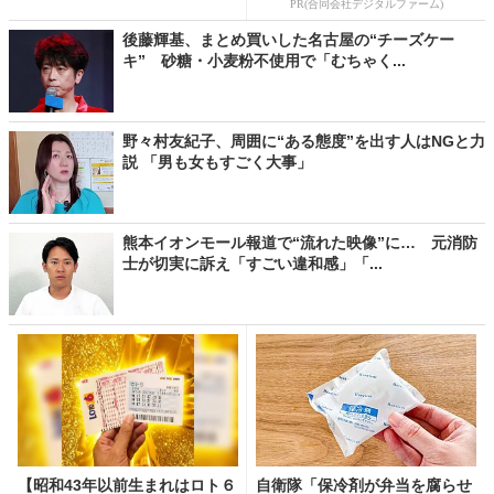
PR(合同会社デジタルファーム)
後藤輝基、まとめ買いした名古屋の“チーズケー
キ” 砂糖・小麦粉不使用で「むちゃく...
野々村友紀子、周囲に“ある態度”を出す人はNGと力
説 「男も女もすごく大事」
熊本イオンモール報道で“流れた映像”に… 元消防
士が切実に訴え「すごい違和感」「...
【昭和43年以前生まれはロト６
自衛隊「保冷剤が弁当を腐らせ