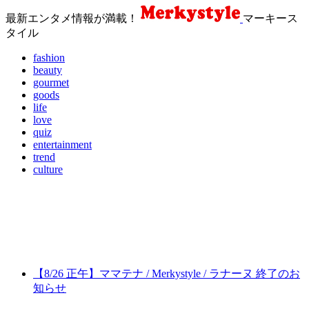
最新エンタメ情報が満載！
マーキース
タイル
fashion
beauty
gourmet
goods
life
love
quiz
entertainment
trend
culture
【8/26 正午】ママテナ / Merkystyle / ラナーヌ 終了のお
知らせ