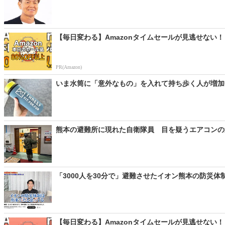
【毎日変わる】Amazonタイムセールが見逃せない！
PR(Amazon)
いま水筒に「意外なもの」を入れて持ち歩く人が増加中
熊本の避難所に現れた自衛隊員 目を疑うエアコンの運
「3000人を30分で」避難させたイオン熊本の防災体制
【毎日変わる】Amazonタイムセールが見逃せない！