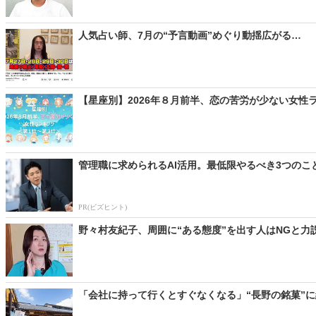
人気占い師、7月の“予言動画”めぐり動揺広がる… 「
【星座別】2026年８月前半、恋の苦労が少ない女性
管理職に求められるAI活用。最低限やるべき3つのこ
PR(ビズヒント)
野々村友紀子、周囲に“ある態度”を出す人はNGと力
「会社に持って行くとすぐなくなる」“長野の銘菓”に