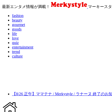
最新エンタメ情報が満載！
マーキースタ
fashion
beauty
gourmet
goods
life
love
quiz
entertainment
trend
culture
【8/26 正午】ママテナ / Merkystyle / ラナーヌ 終了の