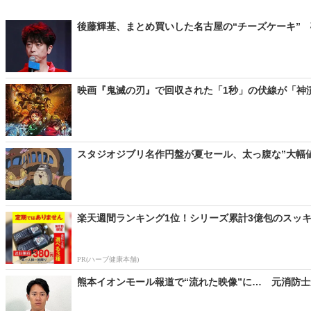
後藤輝基、まとめ買いした名古屋の“チーズケーキ” 
映画『鬼滅の刃』で回収された「1秒」の伏線が「神演出」？
スタジオジブリ名作円盤が夏セール、太っ腹な”大幅値
楽天週間ランキング1位！シリーズ累計3億包のスッキ
PR(ハーブ健康本舗)
熊本イオンモール報道で“流れた映像”に… 元消防士