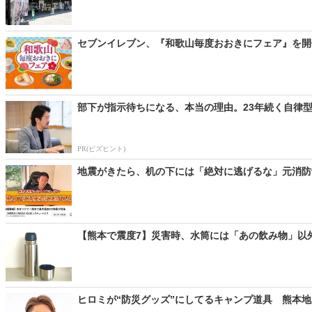
セブンイレブン、『和歌山毎度おおきにフェア』を開催
部下が指示待ちになる、本当の理由。23年続く自律
PR(ビズヒント)
地震がきたら、机の下には「絶対に逃げるな」元消防士
【熊本で震度7】災害時、水筒には「あの飲み物」以外い
ヒロミが“防災グッズ”にしてるキャンプ道具 熊本地震