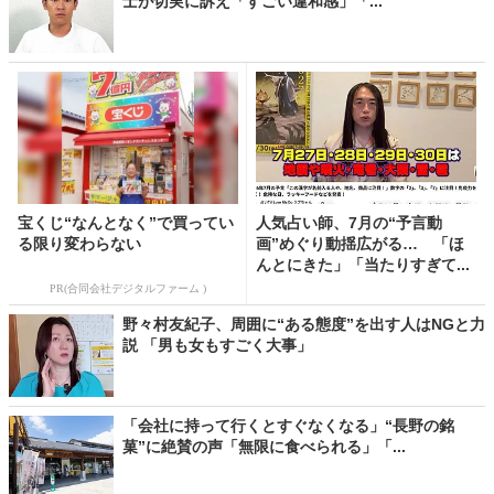
士が切実に訴え「すごい違和感」「...
宝くじ“なんとなく”で買ってい
人気占い師、7月の“予言動
る限り変わらない
画”めぐり動揺広がる… 「ほ
んとにきた」「当たりすぎて...
PR(合同会社デジタルファーム )
野々村友紀子、周囲に“ある態度”を出す人はNGと力
説 「男も女もすごく大事」
「会社に持って行くとすぐなくなる」“長野の銘
菓”に絶賛の声「無限に食べられる」「...