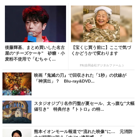
後藤輝基、まとめ買いした名古
【宝くじ買う前に】ここで気づ
屋の“チーズケーキ” 砂糖・小
くかどうかで変わります
麦粉不使用で「むちゃく...
PR(合同会社デジタルファーム )
映画『鬼滅の刃』で回収された「1秒」の伏線が
「神演出」？ Blu-ray&DVD...
スタジオジブリ名作円盤が夏セール、太っ腹な”大幅
値引き” 特典付き『トトロ』の特...
熊本イオンモール報道で“流れた映像”に… 元消防