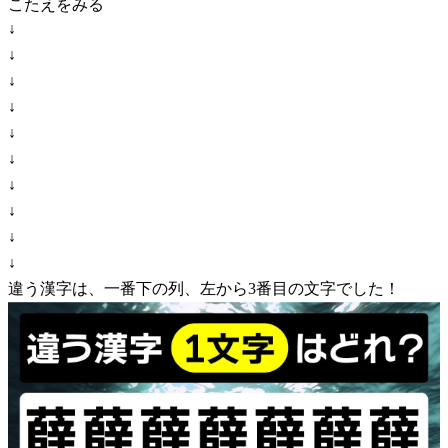
こたえをみる
↓
↓
↓
↓
↓
↓
↓
↓
↓
↓
違う漢字は、一番下の列、左から3番目の文字でした！