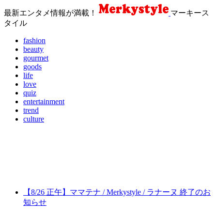
最新エンタメ情報が満載！
マーキース
タイル
fashion
beauty
gourmet
goods
life
love
quiz
entertainment
trend
culture
【8/26 正午】ママテナ / Merkystyle / ラナーヌ 終了のお
知らせ