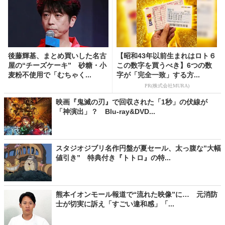
後藤輝基、まとめ買いした名古
【昭和43年以前生まれはロト６
屋の“チーズケーキ” 砂糖・小
この数字を買うべき】6つの数
麦粉不使用で「むちゃく...
字が「完全一致」する方...
PR(株式会社MURA)
映画『鬼滅の刃』で回収された「1秒」の伏線が
「神演出」？ Blu-ray&DVD...
スタジオジブリ名作円盤が夏セール、太っ腹な”大幅
値引き” 特典付き『トトロ』の特...
熊本イオンモール報道で“流れた映像”に… 元消防
士が切実に訴え「すごい違和感」「...