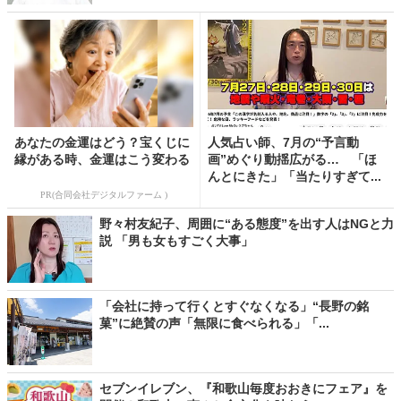
あなたの金運はどう？宝くじに
人気占い師、7月の“予言動
縁がある時、金運はこう変わる
画”めぐり動揺広がる… 「ほ
んとにきた」「当たりすぎて...
PR(合同会社デジタルファーム )
野々村友紀子、周囲に“ある態度”を出す人はNGと力
説 「男も女もすごく大事」
「会社に持って行くとすぐなくなる」“長野の銘
菓”に絶賛の声「無限に食べられる」「...
セブンイレブン、『和歌山毎度おおきにフェア』を