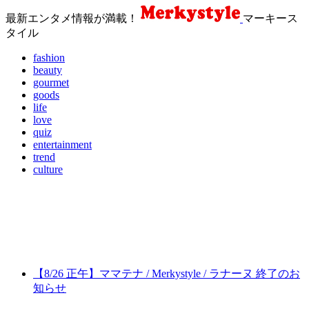
最新エンタメ情報が満載！
マーキース
タイル
fashion
beauty
gourmet
goods
life
love
quiz
entertainment
trend
culture
【8/26 正午】ママテナ / Merkystyle / ラナーヌ 終了のお
知らせ