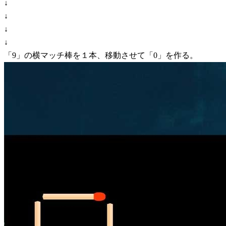
↓
↓
↓
↓
「9」の横マッチ棒を１本、移動させて「0」を作る。