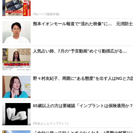
PR(ハーブ健康本舗)
熊本イオンモール報道で“流れた映像”に… 元消防士
人気占い師、7月の“予言動画”めぐり動揺広がる… 「
野々村友紀子、周囲に“ある態度”を出す人はNGと力
65歳以上の方は要確認「インプラントは保険適用か？
PR(あんしんインプラント)
「会社に持って行くとすぐなくなる」“長野の銘菓”に