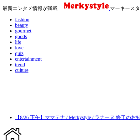
最新エンタメ情報が満載！
マーキースタ
fashion
beauty
gourmet
goods
life
love
quiz
entertainment
trend
culture
【8/26 正午】ママテナ / Merkystyle / ラナーヌ 終了の