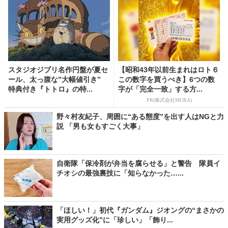
スタジオジブリ名作円盤が夏セ
【昭和43年以前生まれはロト６
ール、太っ腹な”大幅値引き”
この数字を買うべき】6つの数
特典付き『トトロ』の特...
字が「完全一致」する方...
PR(株式会社MURA)
野々村友紀子、周囲に“ある態度”を出す人はNGと力
説 「男も女もすごく大事」
自衛隊「保冷剤が弁当を腐らせる」と警告 隊員イ
チオシの最強裏技に「知らなかった…...
「ほしい！」初代『ガンダム』ジオングの“まさかの
実用グッズ化”に「珍しい」「飾り...