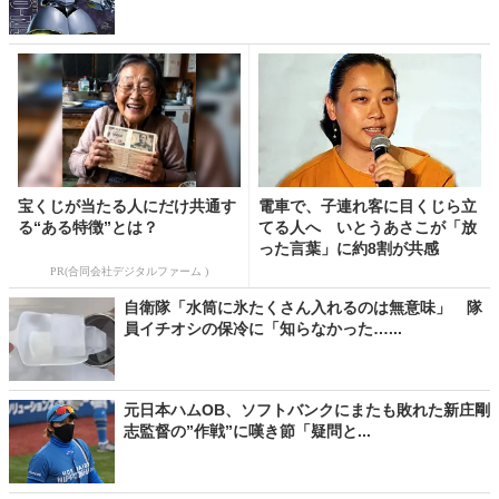
宝くじが当たる人にだけ共通す
電車で、子連れ客に目くじら立
る“ある特徴”とは？
てる人へ いとうあさこが「放
った言葉」に約8割が共感
PR(合同会社デジタルファーム )
自衛隊「水筒に氷たくさん入れるのは無意味」 隊
員イチオシの保冷に「知らなかった…...
元日本ハムOB、ソフトバンクにまたも敗れた新庄剛
志監督の”作戦”に嘆き節「疑問と...