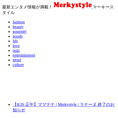
最新エンタメ情報が満載！
マーキース
タイル
fashion
beauty
gourmet
goods
life
love
quiz
entertainment
trend
culture
【8/26 正午】ママテナ / Merkystyle / ラナーヌ 終了のお
知らせ