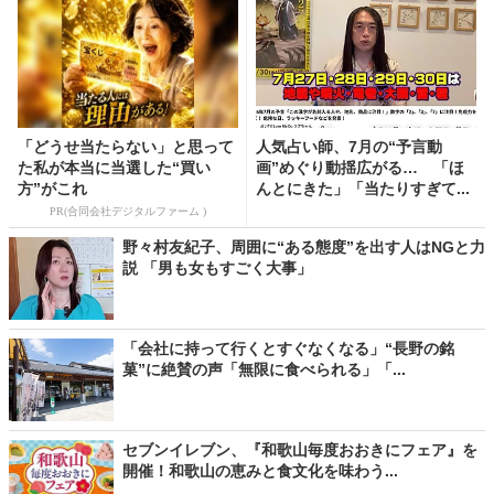
「どうせ当たらない」と思って
人気占い師、7月の“予言動
た私が本当に当選した“買い
画”めぐり動揺広がる… 「ほ
方”がこれ
んとにきた」「当たりすぎて...
PR(合同会社デジタルファーム )
野々村友紀子、周囲に“ある態度”を出す人はNGと力
説 「男も女もすごく大事」
「会社に持って行くとすぐなくなる」“長野の銘
菓”に絶賛の声「無限に食べられる」「...
セブンイレブン、『和歌山毎度おおきにフェア』を
開催！和歌山の恵みと食文化を味わう...