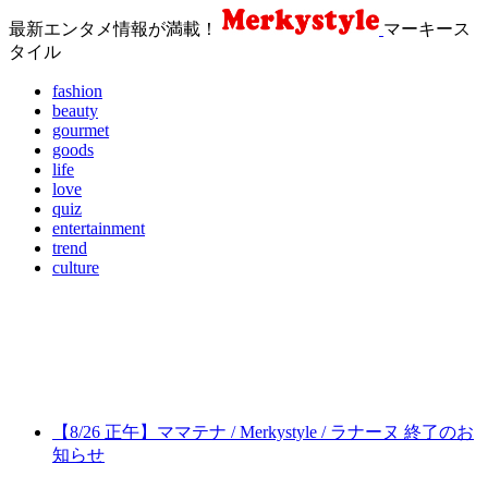
最新エンタメ情報が満載！
マーキース
タイル
fashion
beauty
gourmet
goods
life
love
quiz
entertainment
trend
culture
【8/26 正午】ママテナ / Merkystyle / ラナーヌ 終了のお
知らせ