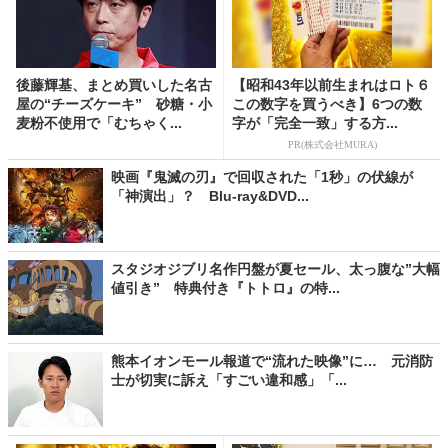
後藤輝基、まとめ買いした名古
【昭和43年以前生まれはロト６
屋の“チーズケーキ” 砂糖・小
この数字を買うべき】6つの数
麦粉不使用で「むちゃく...
字が「完全一致」する方...
PR(株式会社MURA)
映画『鬼滅の刃』で回収された「1秒」の伏線が
「神演出」？ Blu-ray&DVD...
スタジオジブリ名作円盤が夏セール、太っ腹な”大幅
値引き” 特典付き『トトロ』の特...
熊本イオンモール報道で“流れた映像”に… 元消防
士が切実に訴え「すごい違和感」「...