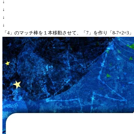
↓
↓
↓
↓
「4」のマッチ棒を１本移動させて、「7」を作り「8-7+2=