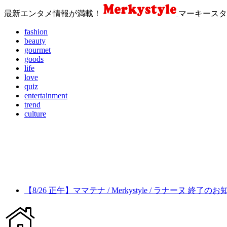
最新エンタメ情報が満載！
マーキースタ
fashion
beauty
gourmet
goods
life
love
quiz
entertainment
trend
culture
【8/26 正午】ママテナ / Merkystyle / ラナーヌ 終了の