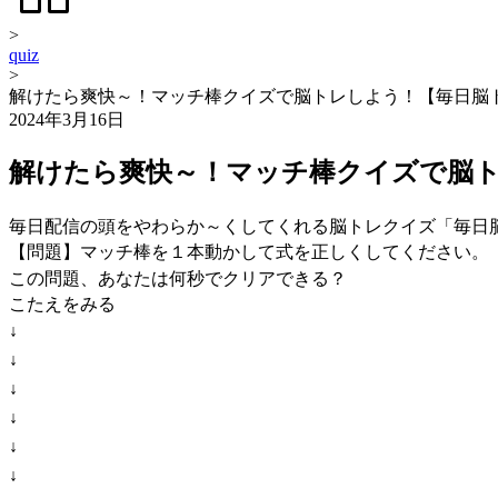
>
quiz
>
解けたら爽快～！マッチ棒クイズで脳トレしよう！【毎日脳
2024年3月16日
解けたら爽快～！マッチ棒クイズで脳
毎日配信の頭をやわらか～くしてくれる脳トレクイズ「毎日
【問題】マッチ棒を１本動かして式を正しくしてください。
この問題、あなたは何秒でクリアできる？
こたえをみる
↓
↓
↓
↓
↓
↓