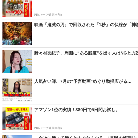
PR(ハーブ健康本舗)
映画『鬼滅の刃』で回収された「1秒」の伏線が「神演出」？
野々村友紀子、周囲に“ある態度”を出す人はNGと力
人気占い師、7月の“予言動画”めぐり動揺広がる… 「
アマゾン1位の実績！380円で5日間お試し。
PR(ハーブ健康本舗)
「会社に持って行くとすぐなくなる」“長野の銘菓”に