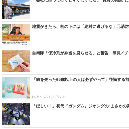
地震がきたら、机の下には「絶対に逃げるな」元消防士
自衛隊「保冷剤が弁当を腐らせる」と警告 隊員イチオ
「歯を失った65歳以上の人は必ずやって」後悔する
PR(あんしんインプラント)
「ほしい！」初代『ガンダム』ジオングの“まさかの実