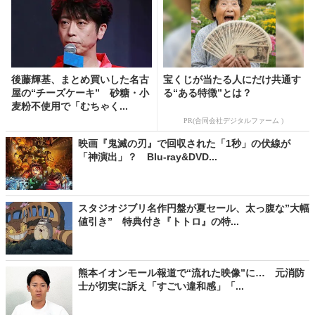
後藤輝基、まとめ買いした名古
宝くじが当たる人にだけ共通す
屋の“チーズケーキ” 砂糖・小
る“ある特徴”とは？
麦粉不使用で「むちゃく...
PR(合同会社デジタルファーム )
映画『鬼滅の刃』で回収された「1秒」の伏線が
「神演出」？ Blu-ray&DVD...
スタジオジブリ名作円盤が夏セール、太っ腹な”大幅
値引き” 特典付き『トトロ』の特...
熊本イオンモール報道で“流れた映像”に… 元消防
士が切実に訴え「すごい違和感」「...