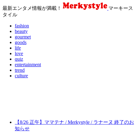
最新エンタメ情報が満載！
マーキース
タイル
fashion
beauty
gourmet
goods
life
love
quiz
entertainment
trend
culture
【8/26 正午】ママテナ / Merkystyle / ラナーヌ 終了のお
知らせ