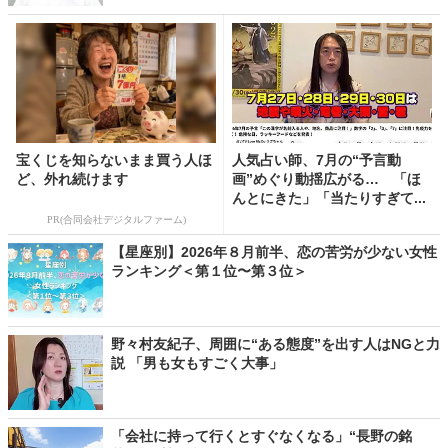
宝くじを知らないまま買う人ほ
人気占い師、7月の“予言動
ど、外れ続けます
画”めぐり動揺広がる… 「ほ
んとにきた」「当たりすぎて...
PR(合同会社デジタルファーム)
【星座別】2026年８月前半、恋の苦労が少ない女性
ランキング＜第１位〜第３位＞
野々村友紀子、周囲に“ある態度”を出す人はNGと力
説 「男も女もすごく大事」
「会社に持って行くとすぐなくなる」“長野の銘