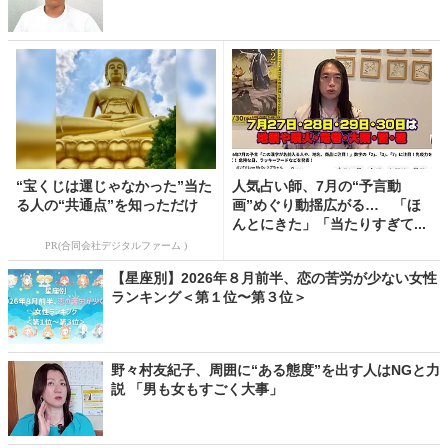
“宝くじは運じゃなかった”当た
人気占い師、7月の“予言動
る人の“共通点”を知っただけ
画”めぐり動揺広がる… 「ほ
んとにきた」「当たりすぎて...
PR(合同会社デジタルファーム )
【星座別】2026年８月前半、恋の苦労が少ない女性
ランキング＜第１位〜第３位＞
野々村友紀子、周囲に“ある態度”を出す人はNGと力
説 「男も女もすごく大事」