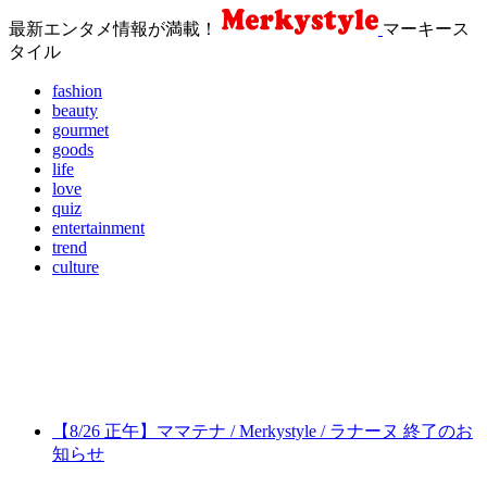
最新エンタメ情報が満載！
マーキース
タイル
fashion
beauty
gourmet
goods
life
love
quiz
entertainment
trend
culture
【8/26 正午】ママテナ / Merkystyle / ラナーヌ 終了のお
知らせ