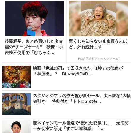
後藤輝基、まとめ買いした名古
宝くじを知らないまま買う人ほ
屋の“チーズケーキ” 砂糖・小
ど、外れ続けます
麦粉不使用で「むちゃく...
PR(合同会社デジタルファーム)
映画『鬼滅の刃』で回収された「1秒」の伏線が
「神演出」？ Blu-ray&DVD...
スタジオジブリ名作円盤が夏セール、太っ腹な”大幅
値引き” 特典付き『トトロ』の特...
熊本イオンモール報道で“流れた映像”に… 元消防
士が切実に訴え「すごい違和感」「...