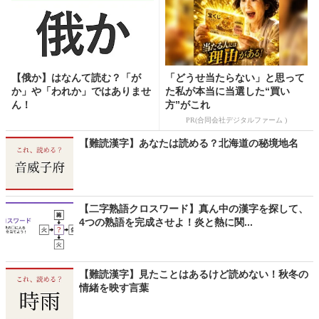
【俄か】はなんて読む？「が
「どうせ当たらない」と思って
か」や「われか」ではありませ
た私が本当に当選した“買い
ん！
方”がこれ
PR(合同会社デジタルファーム )
【難読漢字】あなたは読める？北海道の秘境地名
【二字熟語クロスワード】真ん中の漢字を探して、
4つの熟語を完成させよ！炎と熱に関...
【難読漢字】見たことはあるけど読めない！秋冬の
情緒を映す言葉