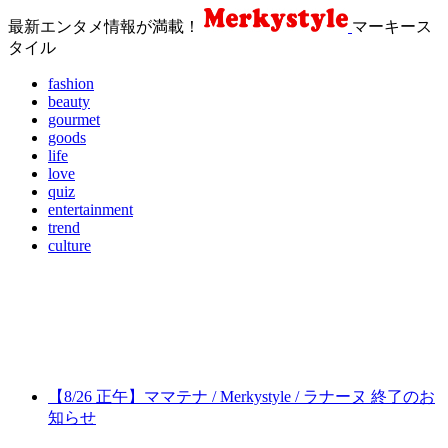
最新エンタメ情報が満載！
マーキース
タイル
fashion
beauty
gourmet
goods
life
love
quiz
entertainment
trend
culture
【8/26 正午】ママテナ / Merkystyle / ラナーヌ 終了のお
知らせ