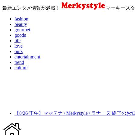
最新エンタメ情報が満載！
マーキースタ
fashion
beauty
gourmet
goods
life
love
quiz
entertainment
trend
culture
【8/26 正午】ママテナ / Merkystyle / ラナーヌ 終了の