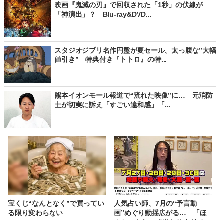
映画『鬼滅の刃』で回収された「1秒」の伏線が
「神演出」？ Blu-ray&DVD...
スタジオジブリ名作円盤が夏セール、太っ腹な”大幅
値引き” 特典付き『トトロ』の特...
熊本イオンモール報道で“流れた映像”に… 元消防
士が切実に訴え「すごい違和感」「...
宝くじ“なんとなく”で買ってい
人気占い師、7月の“予言動
る限り変わらない
画”めぐり動揺広がる… 「ほ