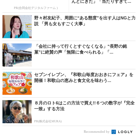
んとにきた」「当たりすぎて...
PR(合同会社デジタルファーム )
野々村友紀子、周囲に“ある態度”を出す人はNGと力
説 「男も女もすごく大事」
「会社に持って行くとすぐなくなる」“長野の銘
菓”に絶賛の声「無限に食べられる」「...
セブンイレブン、『和歌山毎度おおきにフェア』を
開催！和歌山の恵みと食文化を味わう...
８月のロト6はこの方法で買え!!６つの数字が『完全
一致』する方法
PR(株式会社MURA)
Recommended by