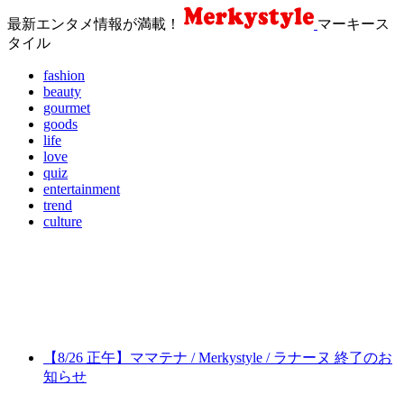
最新エンタメ情報が満載！
マーキース
タイル
fashion
beauty
gourmet
goods
life
love
quiz
entertainment
trend
culture
【8/26 正午】ママテナ / Merkystyle / ラナーヌ 終了のお
知らせ