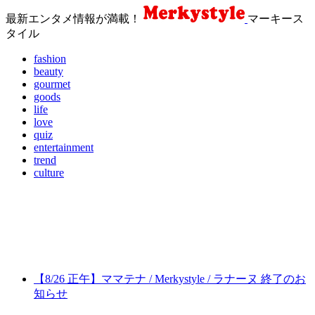
最新エンタメ情報が満載！
マーキース
タイル
fashion
beauty
gourmet
goods
life
love
quiz
entertainment
trend
culture
【8/26 正午】ママテナ / Merkystyle / ラナーヌ 終了のお
知らせ