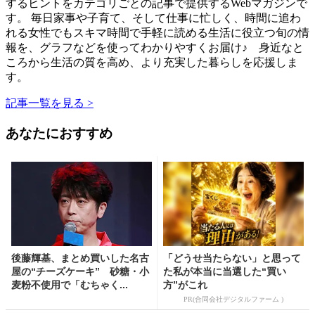
するヒントをカテゴリごとの記事で提供するWebマガジンで
す。 毎日家事や子育て、そして仕事に忙しく、時間に追わ
れる女性でもスキマ時間で手軽に読める生活に役立つ旬の情
報を、グラフなどを使ってわかりやすくお届け♪ 身近なと
ころから生活の質を高め、より充実した暮らしを応援しま
す。
記事一覧を見る >
あなたにおすすめ
後藤輝基、まとめ買いした名古
「どうせ当たらない」と思って
屋の“チーズケーキ” 砂糖・小
た私が本当に当選した“買い
麦粉不使用で「むちゃく...
方”がこれ
PR(合同会社デジタルファーム )