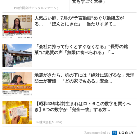
女もすごく大事」
PR(合同会社デジタルファーム )
人気占い師、7月の“予言動画”めぐり動揺広が
る… 「ほんとにきた」「当たりすぎて...
「会社に持って行くとすぐなくなる」“長野の銘
菓”に絶賛の声「無限に食べられる」「...
地震がきたら、机の下には「絶対に逃げるな」元消
防士が警鐘 「どの家でもある」安全...
【昭和43年以前生まれはロト６この数字を買うべ
き】6つの数字が「完全一致」する方...
PR(株式会社MURA)
Recommended by