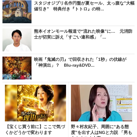
スタジオジブリ名作円盤が夏セール、太っ腹な”大幅
値引き” 特典付き『トトロ』の特...
熊本イオンモール報道で“流れた映像”に… 元消防
士が切実に訴え「すごい違和感」「...
映画『鬼滅の刃』で回収された「1秒」の伏線が
「神演出」？ Blu-ray&DVD...
【宝くじ買う前に】ここで気づ
野々村友紀子、周囲に“ある態
くかどうかで変わります
度”を出す人はNGと力説 「男も