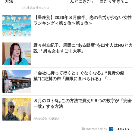
方法
んとにきた」「当たりすぎて...
PR(株式会社MURA)
【星座別】2026年８月前半、恋の苦労が少ない女性
ランキング＜第１位〜第３位＞
野々村友紀子、周囲に“ある態度”を出す人はNGと力
説 「男も女もすごく大事」
「会社に持って行くとすぐなくなる」“長野の銘
菓”に絶賛の声「無限に食べられる」「...
８月のロト6はこの方法で買え!!６つの数字が『完全
一致』する方法
PR(株式会社MURA)
Recommended by