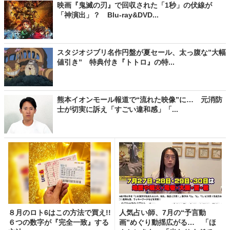
映画『鬼滅の刃』で回収された「1秒」の伏線が
「神演出」？ Blu-ray&DVD...
スタジオジブリ名作円盤が夏セール、太っ腹な”大幅
値引き” 特典付き『トトロ』の特...
熊本イオンモール報道で“流れた映像”に… 元消防
士が切実に訴え「すごい違和感」「...
８月のロト6はこの方法で買え!!
人気占い師、7月の“予言動
６つの数字が『完全一致』する
画”めぐり動揺広がる… 「ほ