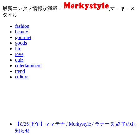
最新エンタメ情報が満載！
マーキース
タイル
fashion
beauty
gourmet
goods
life
love
quiz
entertainment
trend
culture
【8/26 正午】ママテナ / Merkystyle / ラナーヌ 終了のお
知らせ