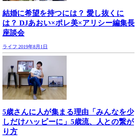
結婚に希望を持つには？ 愛し抜くに
は？ DJあおい×ポレ美×アリシー編集長
座談会
ライフ
2019年8月1日
5歳さんに人が集まる理由「みんなを少
しだけハッピーに」5歳流、人との繋が
り方