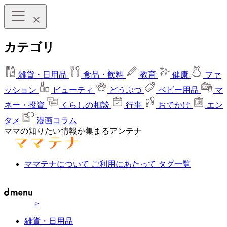
カテゴリ
雑貨・日用品
食品・飲料
教育
健康
ファ
ッション
ビューティ
どうぶつ
ベビー用品
マ
ネー・投資
くらしの相談
行事
おでかけ
エン
タメ
漫画コラム
ママの知りたい情報が集まるアンテナ
ママテナについて
ご利用にあたって
タグ一覧
>
雑貨・日用品