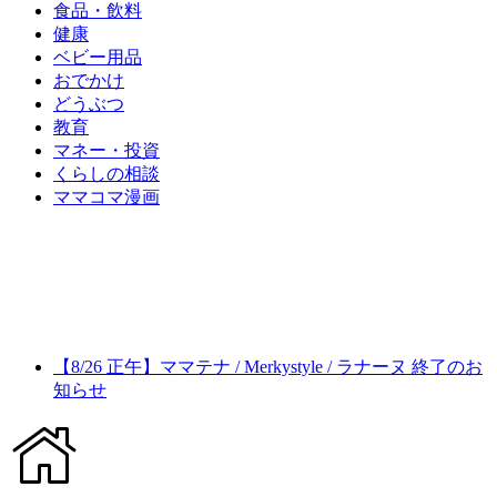
食品・飲料
健康
ベビー用品
おでかけ
どうぶつ
教育
マネー・投資
くらしの相談
ママコマ漫画
【8/26 正午】ママテナ / Merkystyle / ラナーヌ 終了のお
知らせ