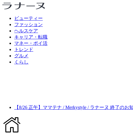
ビューティー
ファッション
ヘルスケア
キャリア・転職
マネー・ポイ活
トレンド
グルメ
くらし
【8/26 正午】ママテナ / Merkystyle / ラナーヌ 終了の