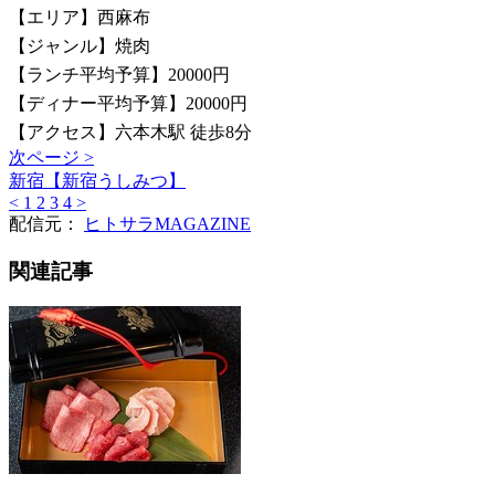
【エリア】西麻布
【ジャンル】焼肉
【ランチ平均予算】20000円
【ディナー平均予算】20000円
【アクセス】六本木駅 徒歩8分
次ページ >
新宿【新宿うしみつ】
<
1
2
3
4
>
配信元：
ヒトサラMAGAZINE
関連記事