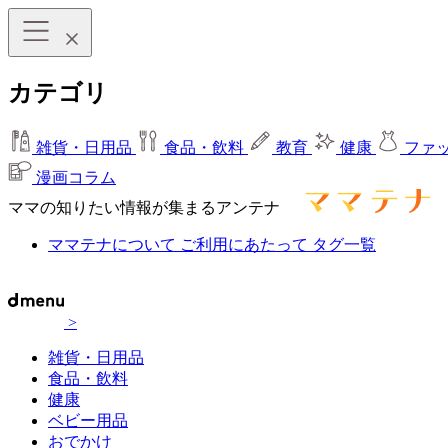
カテゴリ
雑貨・日用品
食品・飲料
教育
健康
ファ
漫画コラム
ママの知りたい情報が集まるアンテナ
ママテナについて
ご利用にあたって
タグ一覧
>
雑貨・日用品
食品・飲料
健康
ベビー用品
おでかけ