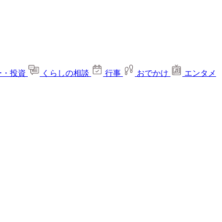
ー・投資
くらしの相談
行事
おでかけ
エンタメ