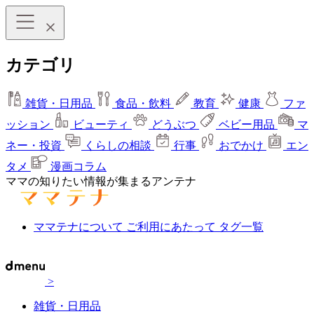
カテゴリ
雑貨・日用品
食品・飲料
教育
健康
ファ
ッション
ビューティ
どうぶつ
ベビー用品
マ
ネー・投資
くらしの相談
行事
おでかけ
エン
タメ
漫画コラム
ママの知りたい情報が集まるアンテナ
ママテナについて
ご利用にあたって
タグ一覧
>
雑貨・日用品