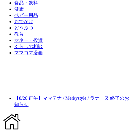
食品・飲料
健康
ベビー用品
おでかけ
どうぶつ
教育
マネー・投資
くらしの相談
ママコマ漫画
【8/26 正午】ママテナ / Merkystyle / ラナーヌ 終了のお
知らせ