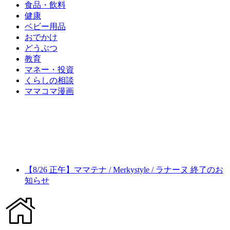
食品・飲料
健康
ベビー用品
おでかけ
どうぶつ
教育
マネー・投資
くらしの相談
ママコマ漫画
【8/26 正午】ママテナ / Merkystyle / ラナーヌ 終了のお
知らせ