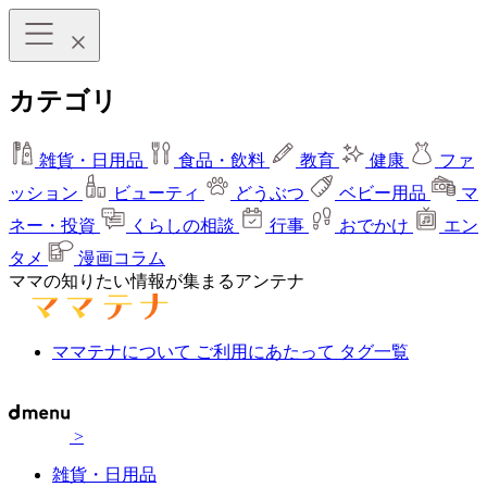
カテゴリ
雑貨・日用品
食品・飲料
教育
健康
ファ
ッション
ビューティ
どうぶつ
ベビー用品
マ
ネー・投資
くらしの相談
行事
おでかけ
エン
タメ
漫画コラム
ママの知りたい情報が集まるアンテナ
ママテナについて
ご利用にあたって
タグ一覧
>
雑貨・日用品