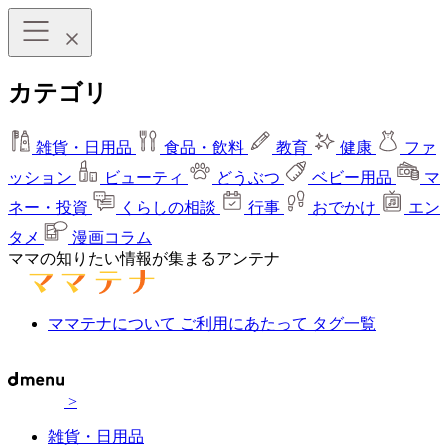
カテゴリ
雑貨・日用品
食品・飲料
教育
健康
ファ
ッション
ビューティ
どうぶつ
ベビー用品
マ
ネー・投資
くらしの相談
行事
おでかけ
エン
タメ
漫画コラム
ママの知りたい情報が集まるアンテナ
ママテナについて
ご利用にあたって
タグ一覧
>
雑貨・日用品