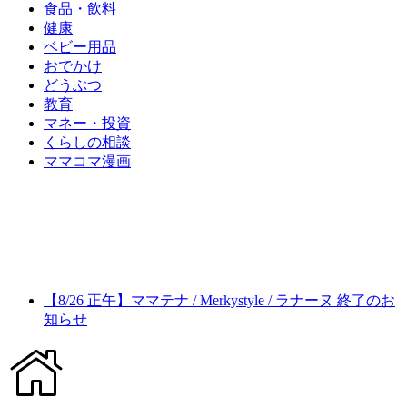
食品・飲料
健康
ベビー用品
おでかけ
どうぶつ
教育
マネー・投資
くらしの相談
ママコマ漫画
【8/26 正午】ママテナ / Merkystyle / ラナーヌ 終了のお
知らせ