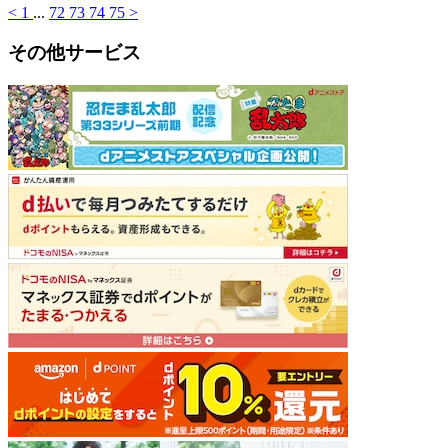
<
1
...
72
73
74
75
>
その他サービス