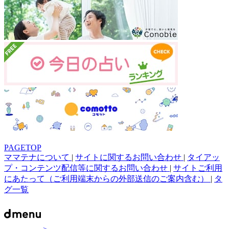
PAGETOP
ママテナについて
|
サイトに関するお問い合わせ
|
タイアッ
プ・コンテンツ配信等に関するお問い合わせ
|
サイトご利用
にあたって（ご利用端末からの外部送信のご案内含む）
|
タ
グ一覧