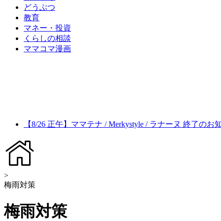
どうぶつ
教育
マネー・投資
くらしの相談
ママコマ漫画
【8/26 正午】ママテナ / Merkystyle / ラナーヌ 終了の
>
梅雨対策
梅雨対策