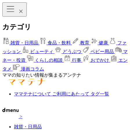
カテゴリ
雑貨・日用品
食品・飲料
教育
健康
ファ
ッション
ビューティ
どうぶつ
ベビー用品
マ
ネー・投資
くらしの相談
行事
おでかけ
エン
タメ
漫画コラム
ママの知りたい情報が集まるアンテナ
ママテナについて
ご利用にあたって
タグ一覧
>
雑貨・日用品