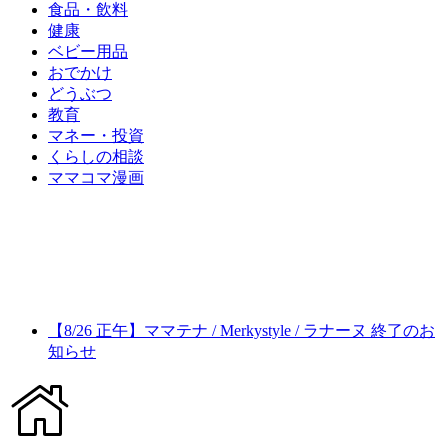
食品・飲料
健康
ベビー用品
おでかけ
どうぶつ
教育
マネー・投資
くらしの相談
ママコマ漫画
【8/26 正午】ママテナ / Merkystyle / ラナーヌ 終了のお
知らせ