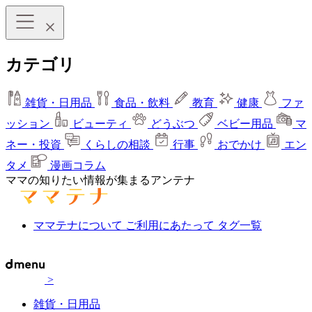
カテゴリ
雑貨・日用品
食品・飲料
教育
健康
ファ
ッション
ビューティ
どうぶつ
ベビー用品
マ
ネー・投資
くらしの相談
行事
おでかけ
エン
タメ
漫画コラム
ママの知りたい情報が集まるアンテナ
ママテナについて
ご利用にあたって
タグ一覧
>
雑貨・日用品