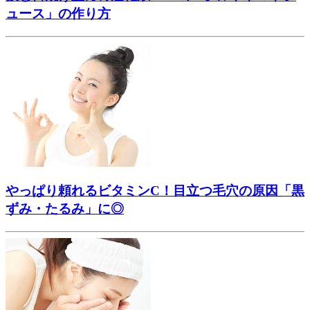
ュース」の作り方
やっぱり頼れるビタミンC！目立つ毛穴の原因「黒
ずみ・たるみ」に◎