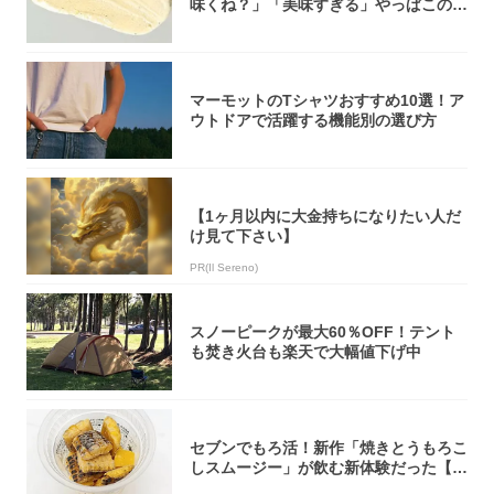
味くね？」「美味すぎる」やっぱこのク
オリティ...
マーモットのTシャツおすすめ10選！ア
ウトドアで活躍する機能別の選び方
【1ヶ月以内に大金持ちになりたい人だ
け見て下さい】
PR(Il Sereno)
スノーピークが最大60％OFF！テント
も焚き火台も楽天で大幅値下げ中
セブンでもろ活！新作「焼きとうもろこ
しスムージー」が飲む新体験だった【東
京の一部...