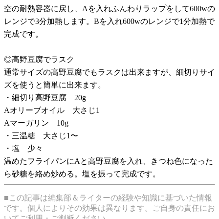
空の耐熱容器に戻し、Aを入れふんわりラップをして600wの
レンジで3分加熱します。Bを入れ600wのレンジで1分加熱で
完成です。
◎高野豆腐でラスク
通常サイズの高野豆腐でもラスクは出来ますが、細切りサイ
ズを使うと簡単に出来ます。
・細切り高野豆腐 20g
Aオリーブオイル 大さじ1
Aマーガリン 10g
・三温糖 大さじ1〜
・塩 少々
温めたフライパンにAと高野豆腐を入れ、きつね色になった
ら砂糖を絡め炒める。塩を振って完成です。
■この記事は編集部＆ライターの経験や知識に基づいた情報
です。個人によりその効果は異なります。ご自身の責任にお
いてご利用・ご判断ください。