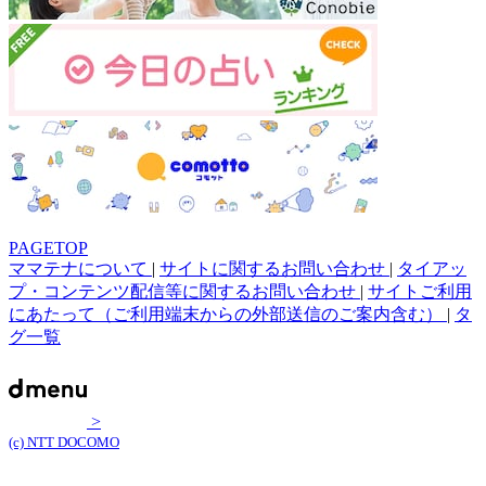
PAGETOP
ママテナについて
|
サイトに関するお問い合わせ
|
タイアッ
プ・コンテンツ配信等に関するお問い合わせ
|
サイトご利用
にあたって（ご利用端末からの外部送信のご案内含む）
|
タ
グ一覧
>
(c) NTT DOCOMO