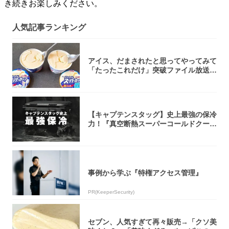
き続きお楽しみください。
人気記事ランキング
アイス、だまされたと思ってやってみて
「たったこれだけ」突破ファイル放送で
大注目！...
【キャプテンスタッグ】史上最強の保冷
力！『真空断熱スーパーコールドクーラ
ーボック...
事例から学ぶ『特権アクセス管理』
PR(KeeperSecurity)
セブン、人気すぎて再々販売→「クソ美