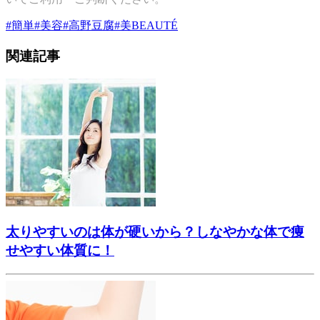
#
簡単
#
美容
#
高野豆腐
#
美BEAUTÉ
関連記事
太りやすいのは体が硬いから？しなやかな体で痩
せやすい体質に！