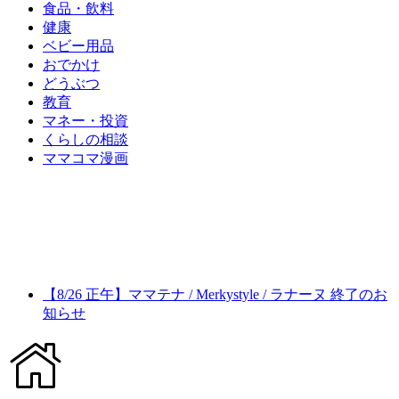
食品・飲料
健康
ベビー用品
おでかけ
どうぶつ
教育
マネー・投資
くらしの相談
ママコマ漫画
【8/26 正午】ママテナ / Merkystyle / ラナーヌ 終了のお
知らせ