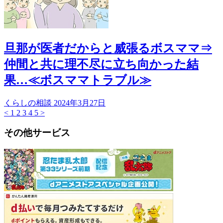
旦那が医者だからと威張るボスママ⇒
仲間と共に理不尽に立ち向かった結
果…≪ボスママトラブル≫
くらしの相談
2024年3月27日
<
1
2
3
4
5
>
その他サービス