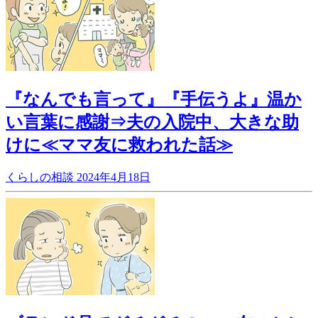
『なんでも言って』『手伝うよ』温か
い言葉に感謝⇒夫の入院中、大きな助
けに≪ママ友に救われた話≫
くらしの相談
2024年4月18日