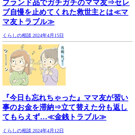
ブランド品でガチガチのママ友⇒セレ
ブ自慢を止めてくれた救世主とは≪マ
マ友トラブル≫
くらしの相談
2024年4月15日
『今日も忘れちゃった』ママ友が習い
事のお金を滞納⇒立て替えた分も返し
てもらえず…≪金銭トラブル≫
くらしの相談
2024年4月12日