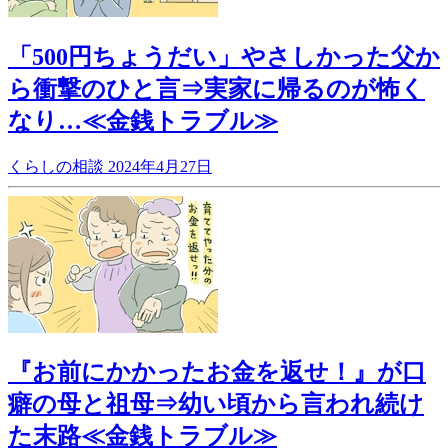
「500円ちょうだい」やさしかった父か
ら衝撃のひと言⇒実家に帰るのが怖く
なり…≪金銭トラブル≫
くらしの相談
2024年4月27日
『お前にかかったお金を返せ！』が口
癖の母と祖母⇒幼い頃から言われ続け
た末路≪金銭トラブル≫