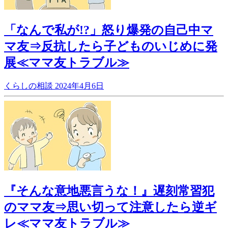
「なんで私が!?」怒り爆発の自己中マ
マ友⇒反抗したら子どものいじめに発
展≪ママ友トラブル≫
くらしの相談
2024年4月6日
『そんな意地悪言うな！』遅刻常習犯
のママ友⇒思い切って注意したら逆ギ
レ≪ママ友トラブル≫