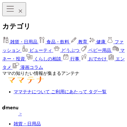
カテゴリ
雑貨・日用品
食品・飲料
教育
健康
ファ
ッション
ビューティ
どうぶつ
ベビー用品
マ
ネー・投資
くらしの相談
行事
おでかけ
エン
タメ
漫画コラム
ママの知りたい情報が集まるアンテナ
ママテナについて
ご利用にあたって
タグ一覧
>
雑貨・日用品