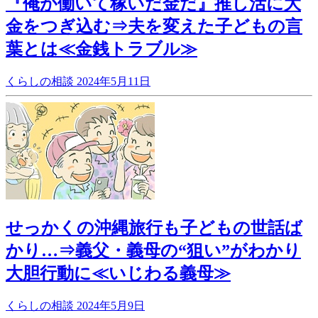
『俺が働いて稼いだ金だ』推し活に大
金をつぎ込む⇒夫を変えた子どもの言
葉とは≪金銭トラブル≫
くらしの相談
2024年5月11日
せっかくの沖縄旅行も子どもの世話ば
かり…⇒義父・義母の“狙い”がわかり
大胆行動に≪いじわる義母≫
くらしの相談
2024年5月9日