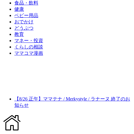
食品・飲料
健康
ベビー用品
おでかけ
どうぶつ
教育
マネー・投資
くらしの相談
ママコマ漫画
【8/26 正午】ママテナ / Merkystyle / ラナーヌ 終了のお
知らせ