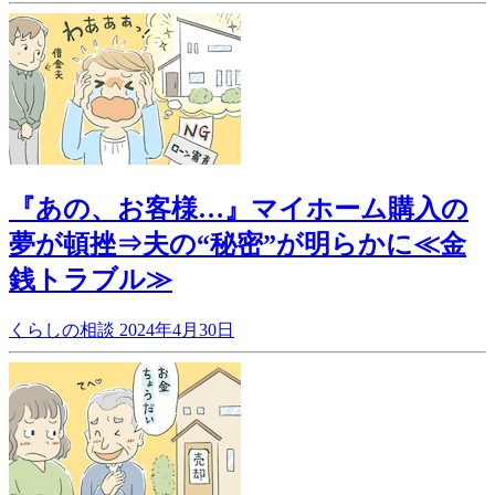
『あの、お客様…』マイホーム購入の
夢が頓挫⇒夫の“秘密”が明らかに≪金
銭トラブル≫
くらしの相談
2024年4月30日