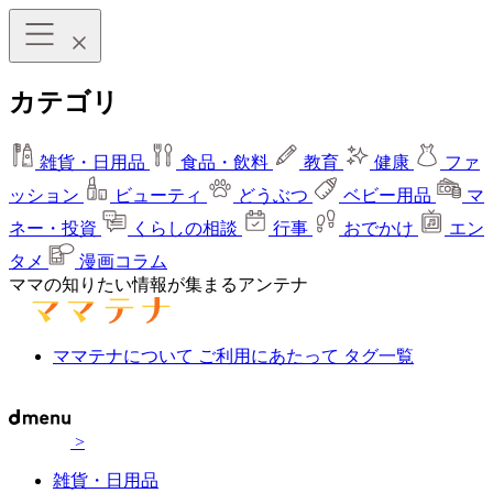
カテゴリ
雑貨・日用品
食品・飲料
教育
健康
ファ
ッション
ビューティ
どうぶつ
ベビー用品
マ
ネー・投資
くらしの相談
行事
おでかけ
エン
タメ
漫画コラム
ママの知りたい情報が集まるアンテナ
ママテナについて
ご利用にあたって
タグ一覧
>
雑貨・日用品