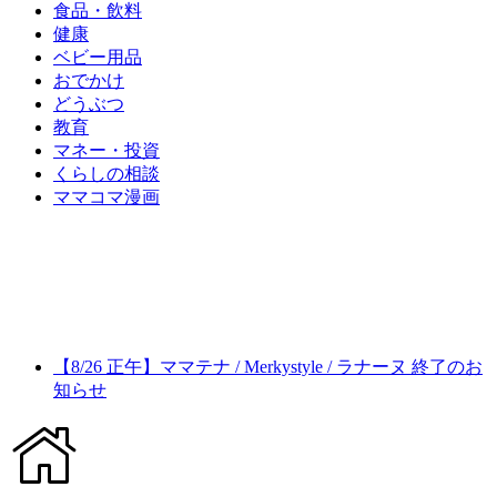
食品・飲料
健康
ベビー用品
おでかけ
どうぶつ
教育
マネー・投資
くらしの相談
ママコマ漫画
【8/26 正午】ママテナ / Merkystyle / ラナーヌ 終了のお
知らせ