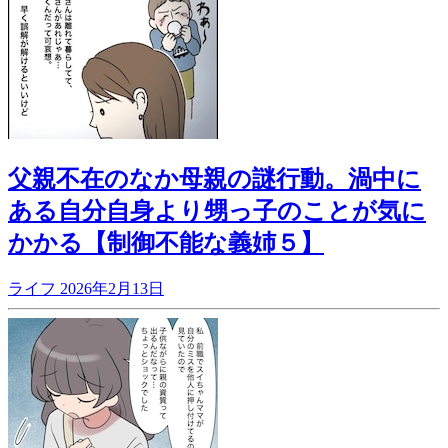
父親不在のなか母親の謎行動。渦中に
ある自分自身より甥っ子のことが気に
かかる【制御不能な義姉５】
ライフ
2026年2月13日