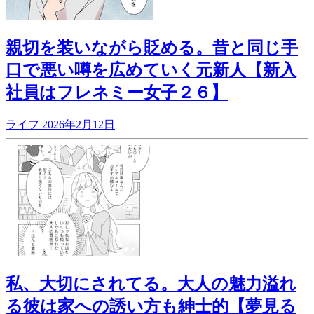
親切を装いながら貶める。昔と同じ手
口で悪い噂を広めていく元新人【新入
社員はフレネミー女子２６】
ライフ
2026年2月12日
私、大切にされてる。大人の魅力溢れ
る彼は家への誘い方も紳士的【夢見る