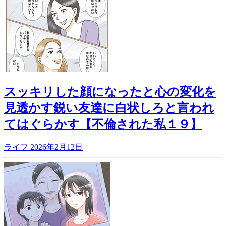
スッキリした顔になったと心の変化を
見透かす鋭い友達に白状しろと言われ
てはぐらかす【不倫された私１９】
ライフ
2026年2月12日