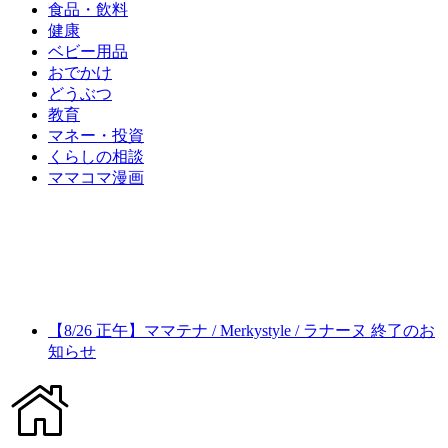
食品・飲料
健康
ベビー用品
おでかけ
どうぶつ
教育
マネー・投資
くらしの相談
ママコマ漫画
【8/26 正午】ママテナ / Merkystyle / ラナーヌ 終了のお
知らせ