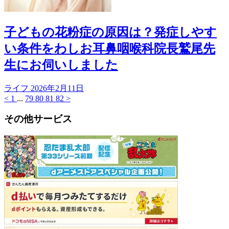
子どもの花粉症の原因は？発症しやす
い条件をわしお耳鼻咽喉科院長鷲尾先
生にお伺いしました
ライフ
2026年2月11日
<
1
...
79
80
81
82
>
その他サービス