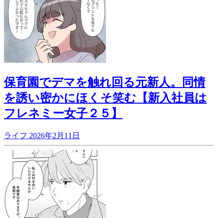
保育園でデマを触れ回る元新人。同情
を誘い密かにほくそ笑む【新入社員は
フレネミー女子２５】
ライフ
2026年2月11日