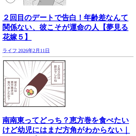
２回目のデートで告白！年齢差なんて
関係ない、彼こそが運命の人【夢見る
花嫁５】
ライフ
2026年2月11日
南南東ってどっち？恵方巻を食べたい
けど幼児にはまだ方角がわからない｜