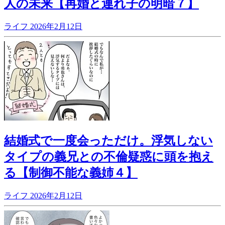
人の未来【再婚と連れ子の明暗７】
ライフ
2026年2月12日
結婚式で一度会っただけ。浮気しない
タイプの義兄との不倫疑惑に頭を抱え
る【制御不能な義姉４】
ライフ
2026年2月12日