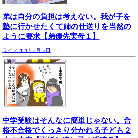
弟は自分の負担は考えない。我が子を
塾に行かせたくて姉の仕送りを当然の
ように要求【弟優先実母１】
ライフ
2026年2月12日
中学受験はそんなに簡単じゃない。合
格不合格でくっきり分かれる子ども２