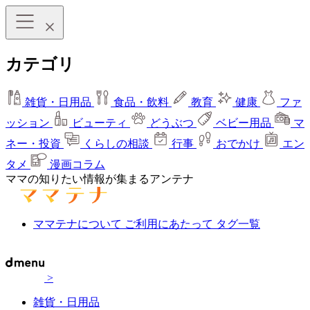
カテゴリ
雑貨・日用品
食品・飲料
教育
健康
ファ
ッション
ビューティ
どうぶつ
ベビー用品
マ
ネー・投資
くらしの相談
行事
おでかけ
エン
タメ
漫画コラム
ママの知りたい情報が集まるアンテナ
ママテナについて
ご利用にあたって
タグ一覧
>
雑貨・日用品