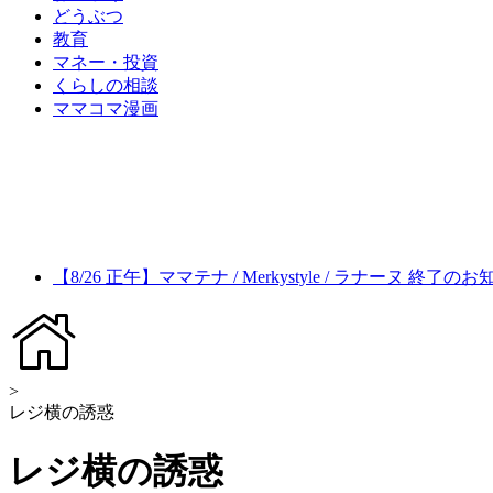
どうぶつ
教育
マネー・投資
くらしの相談
ママコマ漫画
【8/26 正午】ママテナ / Merkystyle / ラナーヌ 終了の
>
レジ横の誘惑
レジ横の誘惑