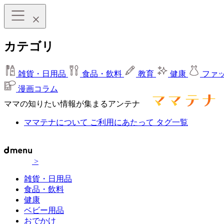
カテゴリ
雑貨・日用品
食品・飲料
教育
健康
ファ
漫画コラム
ママの知りたい情報が集まるアンテナ
ママテナについて
ご利用にあたって
タグ一覧
>
雑貨・日用品
食品・飲料
健康
ベビー用品
おでかけ