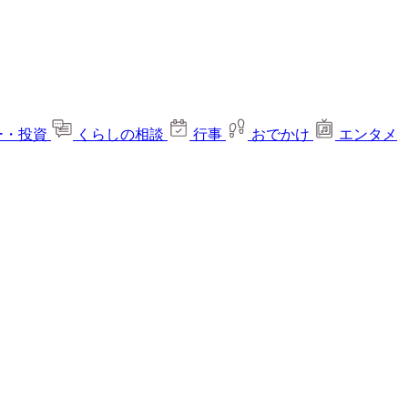
ー・投資
くらしの相談
行事
おでかけ
エンタメ