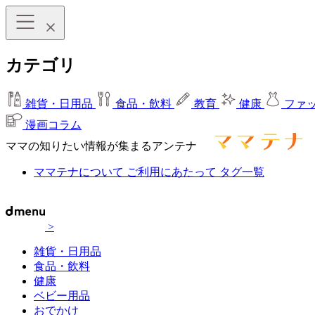
カテゴリ
雑貨・日用品
食品・飲料
教育
健康
ファ
漫画コラム
ママの知りたい情報が集まるアンテナ
ママテナについて
ご利用にあたって
タグ一覧
>
雑貨・日用品
食品・飲料
健康
ベビー用品
おでかけ