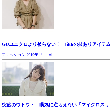
GUユニクロより被らない！ fifthの技ありアイテ
ファッション
2019年4月11日
突然のウトウト…眠気に逆らえない「マイクロスリ