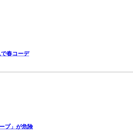
ムで春コーデ
ープ」が危険