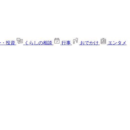
ー・投資
くらしの相談
行事
おでかけ
エンタメ