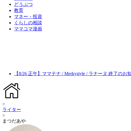
どうぶつ
教育
マネー・投資
くらしの相談
ママコマ漫画
【8/26 正午】ママテナ / Merkystyle / ラナーヌ 終了の
>
ライター
>
まつだあや