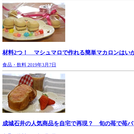
材料2つ！ マシュマロで作れる簡単マカロンはい
食品・飲料
2019年3月7日
成城石井の人気商品を自宅で再現？ 旬の苺で苺バ