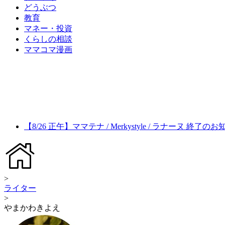
どうぶつ
教育
マネー・投資
くらしの相談
ママコマ漫画
【8/26 正午】ママテナ / Merkystyle / ラナーヌ 終了の
>
ライター
>
やまかわきよえ