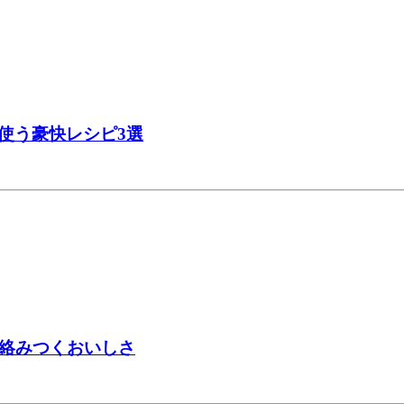
使う豪快レシピ3選
が絡みつくおいしさ