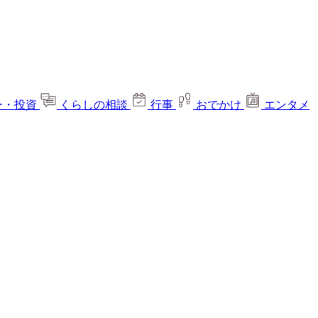
ー・投資
くらしの相談
行事
おでかけ
エンタメ