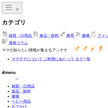
カテゴリ
雑貨・日用品
食品・飲料
教育
健康
ファ
漫画コラム
ママの知りたい情報が集まるアンテナ
ママテナについて
ご利用にあたって
タグ一覧
>
雑貨・日用品
食品・飲料
健康
ベビー用品
おでかけ