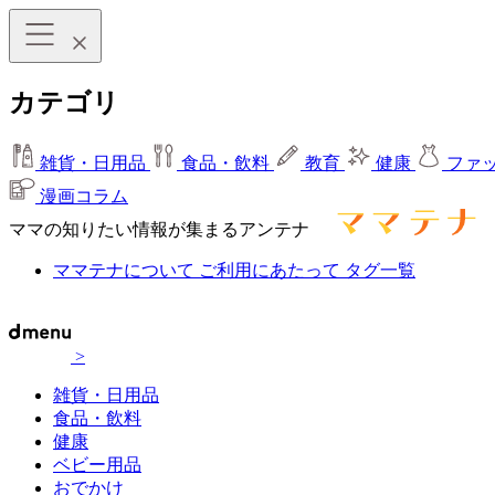
カテゴリ
雑貨・日用品
食品・飲料
教育
健康
ファ
漫画コラム
ママの知りたい情報が集まるアンテナ
ママテナについて
ご利用にあたって
タグ一覧
>
雑貨・日用品
食品・飲料
健康
ベビー用品
おでかけ