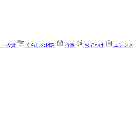
ー・投資
くらしの相談
行事
おでかけ
エンタメ