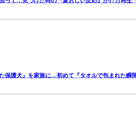
回って…見つけた時の『愛おしい反応』が17万再生
た保護犬』を家族に…初めて『タオルで包まれた瞬間