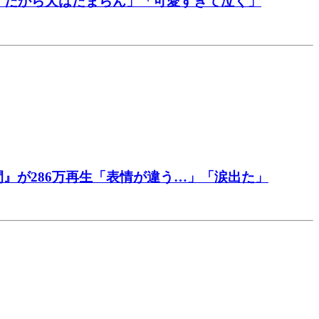
「だから犬はたまらん」「可愛すぎて泣く」
』が286万再生「表情が違う…」「涙出た」