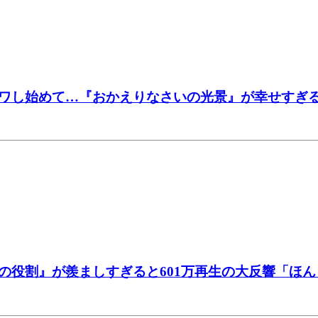
ワし始めて…『おかえりなさいの光景』が幸せすぎ
の役割』が羨ましすぎると601万再生の大反響「ほ