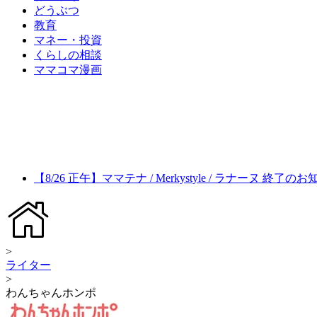
どうぶつ
教育
マネー・投資
くらしの相談
ママコマ漫画
【8/26 正午】ママテナ / Merkystyle / ラナーヌ 終了の
>
ライター
>
わんちゃんホンポ