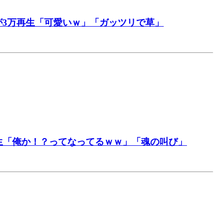
3万再生「可愛いｗ」「ガッツリで草」
生「俺か！？ってなってるｗｗ」「魂の叫び」