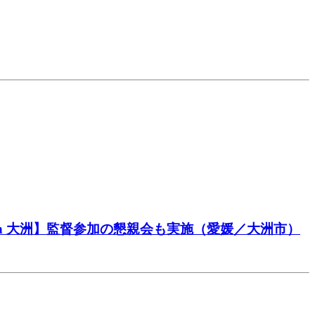
in 大洲】監督参加の懇親会も実施（愛媛／大洲市）