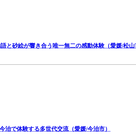
物語と砂絵が響き合う唯一無二の感動体験（愛媛/松山
今治で体験する多世代交流（愛媛/今治市）