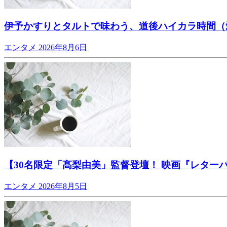
伊予かすりとタルトで味わう、道後ハイカラ時間（
エンタメ
2026年8月6日
【30名限定「髙梨由美」監督登壇！ 映画『レター
エンタメ
2026年8月5日