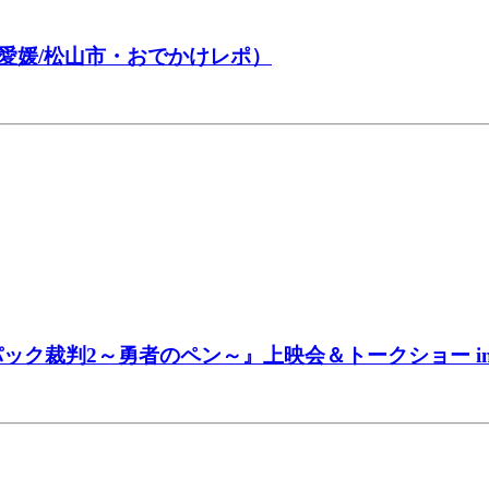
愛媛/松山市・おでかけレポ）
パック裁判2～勇者のペン～』上映会＆トークショー 