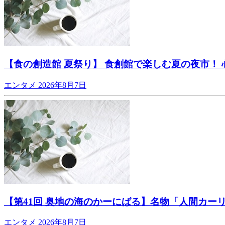
【食の創造館 夏祭り】 食創館で楽しむ夏の夜市！ 
エンタメ
2026年8月7日
【第41回 奥地の海のかーにばる】名物「人間カー
エンタメ
2026年8月7日