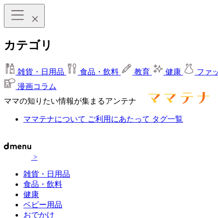
カテゴリ
雑貨・日用品
食品・飲料
教育
健康
ファ
漫画コラム
ママの知りたい情報が集まるアンテナ
ママテナについて
ご利用にあたって
タグ一覧
>
雑貨・日用品
食品・飲料
健康
ベビー用品
おでかけ