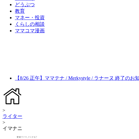
どうぶつ
教育
マネー・投資
くらしの相談
ママコマ漫画
【8/26 正午】ママテナ / Merkystyle / ラナーヌ 終了の
>
ライター
>
イマナニ