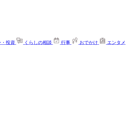
ー・投資
くらしの相談
行事
おでかけ
エンタメ