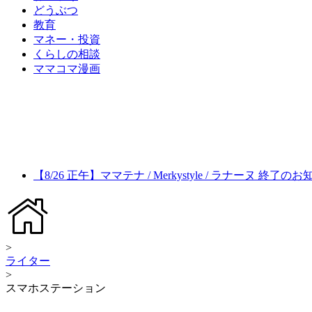
どうぶつ
教育
マネー・投資
くらしの相談
ママコマ漫画
【8/26 正午】ママテナ / Merkystyle / ラナーヌ 終了の
>
ライター
>
スマホステーション