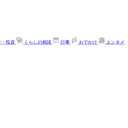
ー・投資
くらしの相談
行事
おでかけ
エンタメ