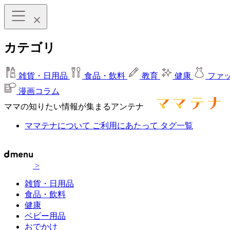
カテゴリ
雑貨・日用品
食品・飲料
教育
健康
ファ
漫画コラム
ママの知りたい情報が集まるアンテナ
ママテナについて
ご利用にあたって
タグ一覧
>
雑貨・日用品
食品・飲料
健康
ベビー用品
おでかけ