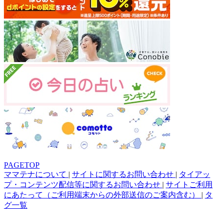
PAGETOP
ママテナについて
|
サイトに関するお問い合わせ
|
タイアッ
プ・コンテンツ配信等に関するお問い合わせ
|
サイトご利用
にあたって（ご利用端末からの外部送信のご案内含む）
|
タ
グ一覧