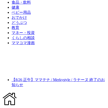
食品・飲料
健康
ベビー用品
おでかけ
どうぶつ
教育
マネー・投資
くらしの相談
ママコマ漫画
【8/26 正午】ママテナ / Merkystyle / ラナーヌ 終了のお
知らせ