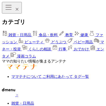
カテゴリ
雑貨・日用品
食品・飲料
教育
健康
ファ
ッション
ビューティ
どうぶつ
ベビー用品
マ
ネー・投資
くらしの相談
行事
おでかけ
エン
タメ
漫画コラム
ママの知りたい情報が集まるアンテナ
ママテナについて
ご利用にあたって
タグ一覧
>
雑貨・日用品