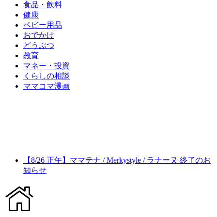
食品・飲料
健康
ベビー用品
おでかけ
どうぶつ
教育
マネー・投資
くらしの相談
ママコマ漫画
【8/26 正午】ママテナ / Merkystyle / ラナーヌ 終了のお
知らせ