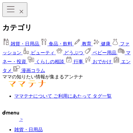
カテゴリ
雑貨・日用品
食品・飲料
教育
健康
ファ
ッション
ビューティ
どうぶつ
ベビー用品
マ
ネー・投資
くらしの相談
行事
おでかけ
エン
タメ
漫画コラム
ママの知りたい情報が集まるアンテナ
ママテナについて
ご利用にあたって
タグ一覧
>
雑貨・日用品