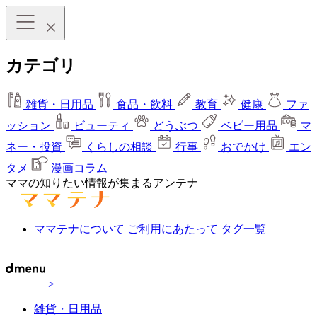
カテゴリ
雑貨・日用品
食品・飲料
教育
健康
ファ
ッション
ビューティ
どうぶつ
ベビー用品
マ
ネー・投資
くらしの相談
行事
おでかけ
エン
タメ
漫画コラム
ママの知りたい情報が集まるアンテナ
ママテナについて
ご利用にあたって
タグ一覧
>
雑貨・日用品