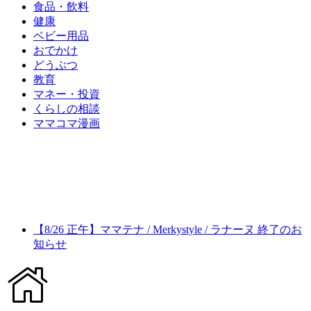
食品・飲料
健康
ベビー用品
おでかけ
どうぶつ
教育
マネー・投資
くらしの相談
ママコマ漫画
【8/26 正午】ママテナ / Merkystyle / ラナーヌ 終了のお
知らせ